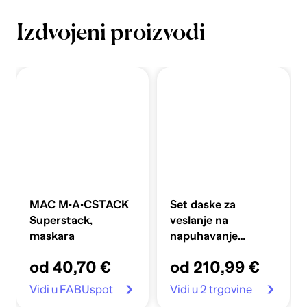
Izdvojeni proizvodi
MAC M·A·CSTACK
Set daske za
Superstack,
veslanje na
maskara
napuhavanje
360x81x10 cm,
od 40,70 €
od 210,99 €
plavi
Vidi u FABUspot
Vidi u 2 trgovine