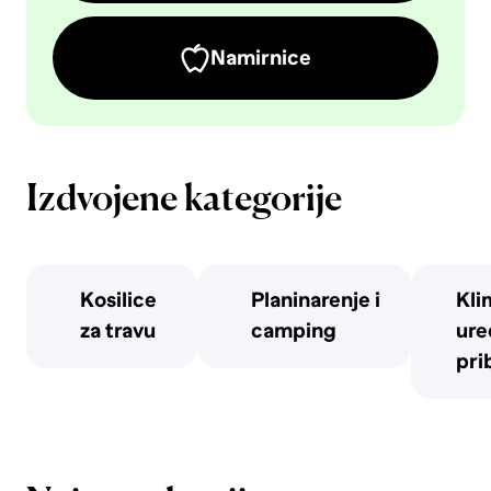
Namirnice
Izdvojene kategorije
Kosilice
Planinarenje i
Kli
za travu
camping
uređ
pri