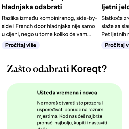
hladnjaka odabrati
ljetni je
Razlika između kombiniranog, side-by-
Slatkoća z
side i French door hladnjaka nije samo
slaže sa sl
u cijeni, nego u tome koliko će vam
Pet ljetnih 
život u kuhinji biti jednostavan
kategorije 
Pročitaj više
Pročitaj v
sljedećih deset godina.
Koreqt?
Zašto odabrati
Ušteda vremena i novca
Ne moraš otvarati sto prozora i
uspoređivati ponude na raznim
mjestima. Kod nas ćeš najbrže
pronaći najbolju, kupiti i nastaviti