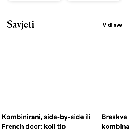
Savjeti
Vidi sve
Kombinirani, side-by-side ili
Breskve 
French door: koji tip
kombinac