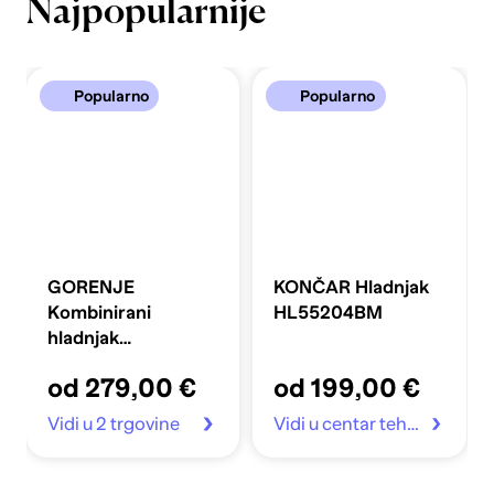
Najpopularnije
Popularno
Popularno
GORENJE
KONČAR Hladnjak
Kombinirani
HL55204BM
hladnjak
FLRK14EPS4
od 279,00 €
od 199,00 €
Vidi u 2 trgovine
Vidi u centar tehnike