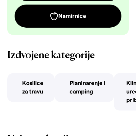
Namirnice
Izdvojene kategorije
Kosilice
Planinarenje i
Kli
za travu
camping
uređ
pri