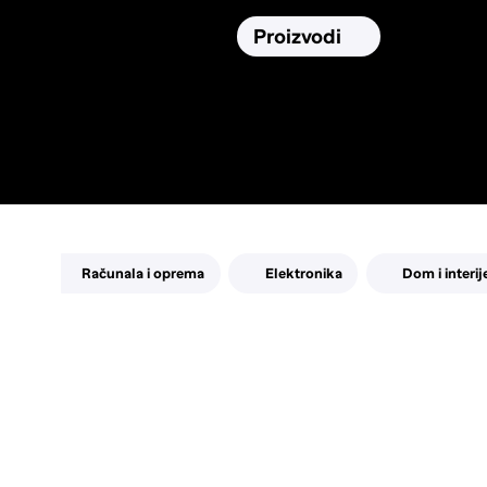
Osiguranja
Proizvodi
Namirnic
Pronađi, usporedi i donesi
najbolju
odluku o kupnji.
Računala i oprema
Elektronika
Dom i interij