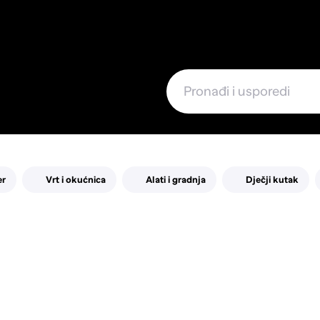
e
er
Vrt i okućnica
Alati i gradnja
Dječji kutak