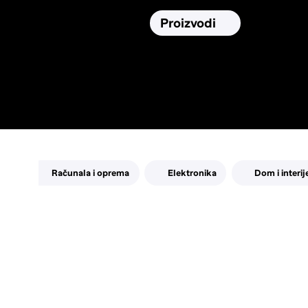
Osiguranja
Proizvodi
Namirnic
Pronađi, usporedi i donesi
najbolju
odluku o kupnji.
Računala i oprema
Elektronika
Dom i interij