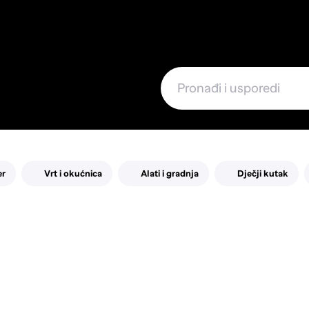
e
er
Vrt i okućnica
Alati i gradnja
Dječji kutak