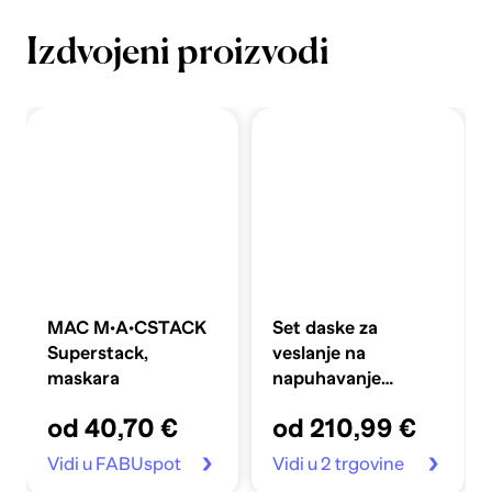
Izdvojeni proizvodi
MAC M·A·CSTACK
Set daske za
Superstack,
veslanje na
maskara
napuhavanje
360x81x10 cm,
od 40,70 €
od 210,99 €
plavi
Vidi u FABUspot
Vidi u 2 trgovine