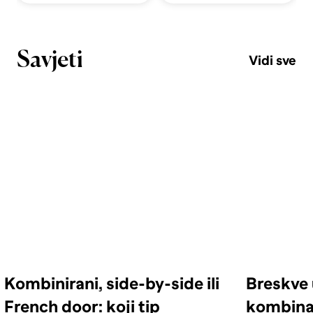
Savjeti
Vidi sve
Kombinirani, side-by-side ili
Breskve 
French door: koji tip
kombinac