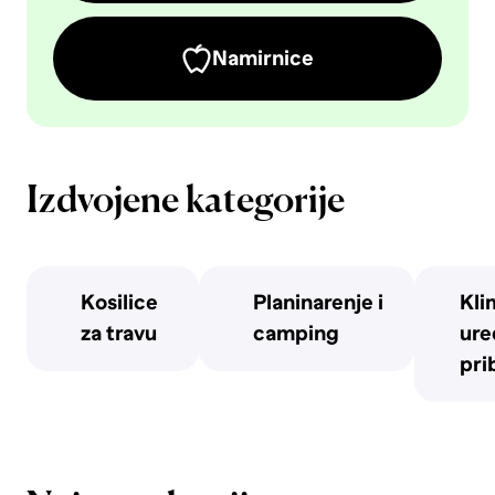
Namirnice
Izdvojene kategorije
Kosilice
Planinarenje i
Kli
za travu
camping
uređ
pri