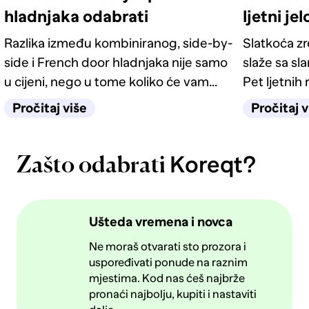
hladnjaka odabrati
ljetni je
Razlika između kombiniranog, side-by-
Slatkoća z
side i French door hladnjaka nije samo
slaže sa sl
u cijeni, nego u tome koliko će vam
Pet ljetnih 
život u kuhinji biti jednostavan
kategorije 
Pročitaj više
Pročitaj v
sljedećih deset godina.
Koreqt?
Zašto odabrati
Ušteda vremena i novca
Ne moraš otvarati sto prozora i
uspoređivati ponude na raznim
mjestima. Kod nas ćeš najbrže
pronaći najbolju, kupiti i nastaviti