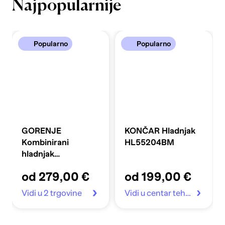
Najpopularnije
Popularno
Popularno
GORENJE
KONČAR Hladnjak
Kombinirani
HL55204BM
hladnjak
FLRK14EPS4
od 279,00 €
od 199,00 €
Vidi u 2 trgovine
Vidi u centar tehnike