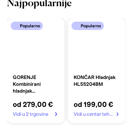
Najpopularnije
Popularno
Popularno
GORENJE
KONČAR Hladnjak
Kombinirani
HL55204BM
hladnjak
FLRK14EPS4
od 279,00 €
od 199,00 €
Vidi u 2 trgovine
Vidi u centar tehnike