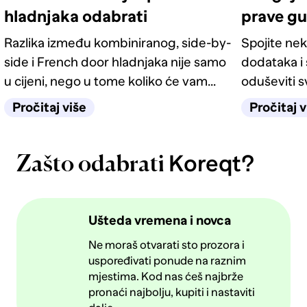
hladnjaka odabrati
prave g
Razlika između kombiniranog, side-by-
Spojite nek
side i French door hladnjaka nije samo
dodataka i 
u cijeni, nego u tome koliko će vam
oduševiti 
život u kuhinji biti jednostavan
četiri odlič
Pročitaj više
Pročitaj v
sljedećih deset godina.
Koreqt?
Zašto odabrati
Ušteda vremena i novca
Ne moraš otvarati sto prozora i
uspoređivati ponude na raznim
mjestima. Kod nas ćeš najbrže
pronaći najbolju, kupiti i nastaviti