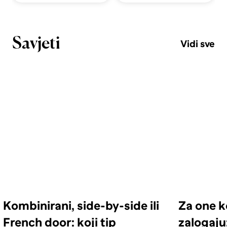
Savjeti
Vidi sve
Kombinirani, side-by-side ili
Za one k
French door: koji tip
zalogaju