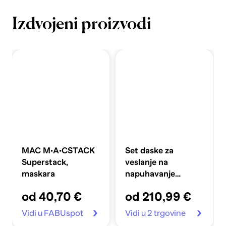
Izdvojeni proizvodi
MAC M·A·CSTACK
Set daske za
Superstack,
veslanje na
maskara
napuhavanje
360x81x10 cm,
od 40,70 €
od 210,99 €
plavi
Vidi u FABUspot
Vidi u 2 trgovine