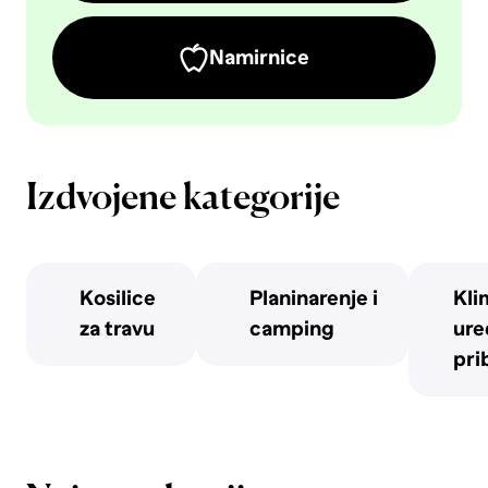
Namirnice
Izdvojene kategorije
Kosilice
Planinarenje i
Kli
za travu
camping
uređ
pri