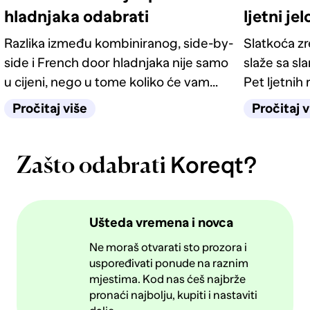
hladnjaka odabrati
ljetni je
Razlika između kombiniranog, side-by-
Slatkoća z
side i French door hladnjaka nije samo
slaže sa sl
u cijeni, nego u tome koliko će vam
Pet ljetnih 
život u kuhinji biti jednostavan
kategorije 
Pročitaj više
Pročitaj v
sljedećih deset godina.
Koreqt?
Zašto odabrati
Ušteda vremena i novca
Ne moraš otvarati sto prozora i
uspoređivati ponude na raznim
mjestima. Kod nas ćeš najbrže
pronaći najbolju, kupiti i nastaviti