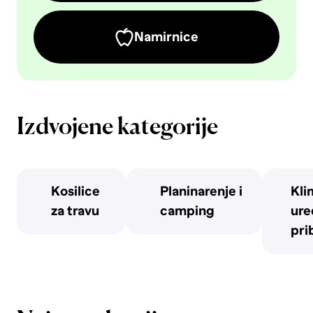
Namirnice
Izdvojene kategorije
Kosilice
Planinarenje i
Kli
za travu
camping
uređ
pri