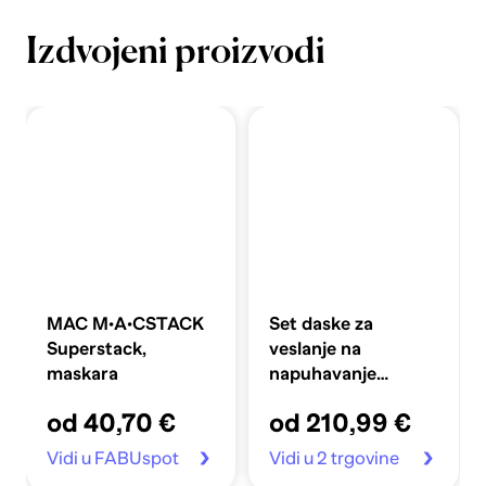
Izdvojeni proizvodi
MAC M·A·CSTACK
Set daske za
Superstack,
veslanje na
maskara
napuhavanje
360x81x10 cm,
od 40,70 €
od 210,99 €
plavi
Vidi u FABUspot
Vidi u 2 trgovine