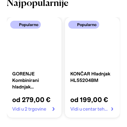
Najpopularnije
Popularno
Popularno
GORENJE
KONČAR Hladnjak
Kombinirani
HL55204BM
hladnjak
FLRK14EPS4
od 279,00 €
od 199,00 €
Vidi u 2 trgovine
Vidi u centar tehnike