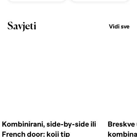
Savjeti
Vidi sve
Kombinirani, side-by-side ili
Breskve 
French door: koji tip
kombinac