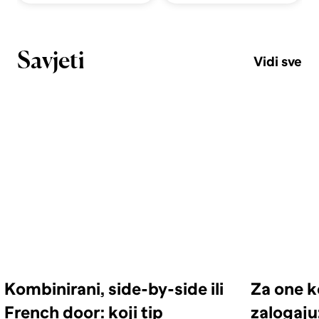
Savjeti
Vidi sve
Kombinirani, side-by-side ili
Za one k
French door: koji tip
zalogaju