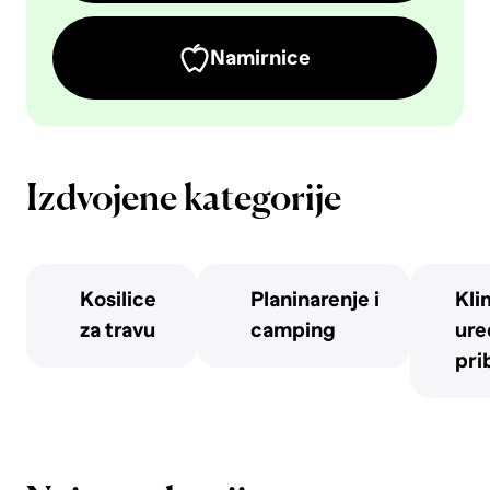
Namirnice
Izdvojene kategorije
Kosilice
Planinarenje i
Kli
za travu
camping
uređ
pri