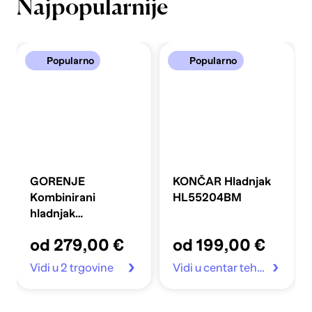
Najpopularnije
Popularno
Popularno
GORENJE
KONČAR Hladnjak
Kombinirani
HL55204BM
hladnjak
FLRK14EPS4
od 279,00 €
od 199,00 €
Vidi u 2 trgovine
Vidi u centar tehnike