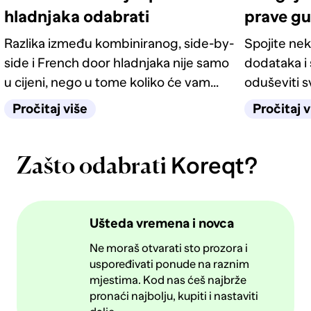
hladnjaka odabrati
prave g
Razlika između kombiniranog, side-by-
Spojite nek
side i French door hladnjaka nije samo
dodataka i 
u cijeni, nego u tome koliko će vam
oduševiti 
život u kuhinji biti jednostavan
četiri odlič
Pročitaj više
Pročitaj v
sljedećih deset godina.
Koreqt?
Zašto odabrati
Ušteda vremena i novca
Ne moraš otvarati sto prozora i
uspoređivati ponude na raznim
mjestima. Kod nas ćeš najbrže
pronaći najbolju, kupiti i nastaviti