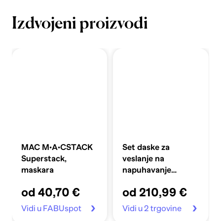
Izdvojeni proizvodi
MAC M·A·CSTACK
Set daske za
Superstack,
veslanje na
maskara
napuhavanje
360x81x10 cm,
od 40,70 €
od 210,99 €
plavi
Vidi u FABUspot
Vidi u 2 trgovine