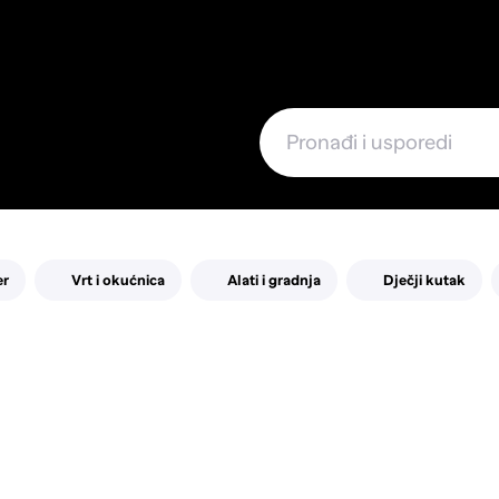
e
er
Vrt i okućnica
Alati i gradnja
Dječji kutak