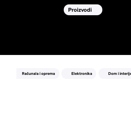
Osiguranja
Proizvodi
Namirnic
Pronađi, usporedi i donesi
najbolju
odluku o kupnji.
Računala i oprema
Elektronika
Dom i interij