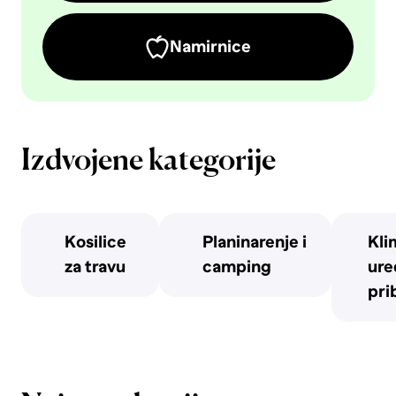
Namirnice
Izdvojene kategorije
Kosilice
Planinarenje i
Kli
za travu
camping
uređ
pri