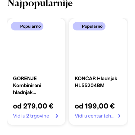
Najpopularnije
Popularno
Popularno
GORENJE
KONČAR Hladnjak
Kombinirani
HL55204BM
hladnjak
FLRK14EPS4
od 279,00 €
od 199,00 €
Vidi u 2 trgovine
Vidi u centar tehnike