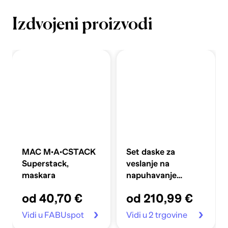
Izdvojeni proizvodi
MAC M·A·CSTACK
Set daske za
Superstack,
veslanje na
maskara
napuhavanje
360x81x10 cm,
od 40,70 €
od 210,99 €
plavi
Vidi u FABUspot
Vidi u 2 trgovine