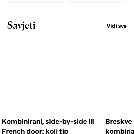
Savjeti
Vidi sve
Kombinirani, side-by-side ili
Breskve 
French door: koji tip
kombinac