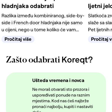
hladnjaka odabrati
ljetni je
Razlika između kombiniranog, side-by-
Slatkoća z
side i French door hladnjaka nije samo
slaže sa sl
u cijeni, nego u tome koliko će vam
Pet ljetnih 
život u kuhinji biti jednostavan
kategorije 
Pročitaj više
Pročitaj v
sljedećih deset godina.
Koreqt?
Zašto odabrati
Ušteda vremena i novca
Ne moraš otvarati sto prozora i
uspoređivati ponude na raznim
mjestima. Kod nas ćeš najbrže
pronaći najbolju, kupiti i nastaviti