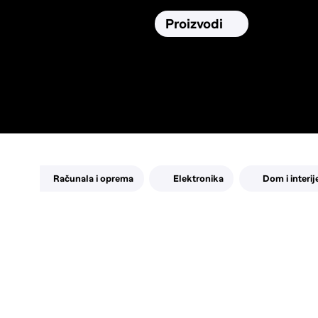
Osiguranja
Proizvodi
Namirnic
Pronađi, usporedi i donesi
najbolju
odluku o kupnji.
Računala i oprema
Elektronika
Dom i interij