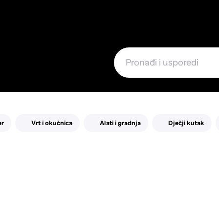
e
er
Vrt i okućnica
Alati i gradnja
Dječji kutak