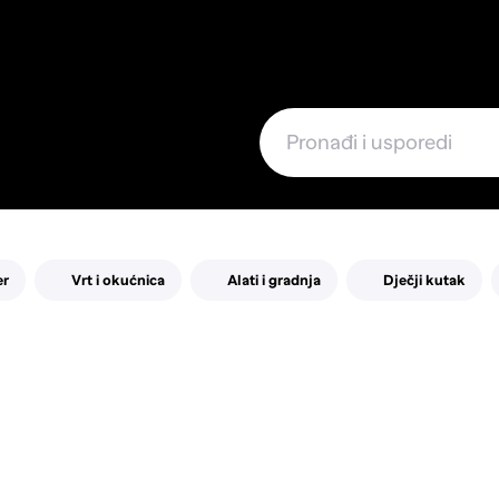
e
er
Vrt i okućnica
Alati i gradnja
Dječji kutak