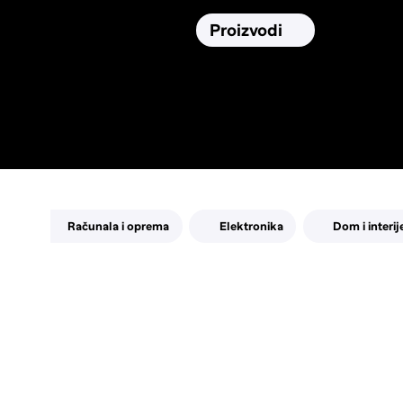
Osiguranja
Proizvodi
Namirnic
Pronađi, usporedi i donesi
najbolju
odluku o kupnji.
Računala i oprema
Elektronika
Dom i interij