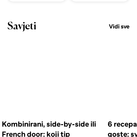
Savjeti
Vidi sve
Kombinirani, side-by-side ili
6 recepa
French door: koji tip
goste: s