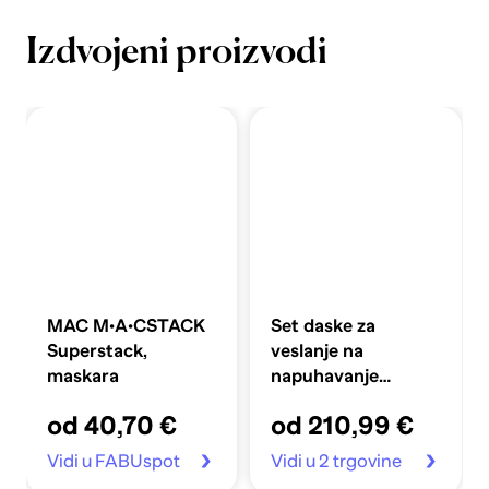
Izdvojeni proizvodi
MAC M·A·CSTACK
Set daske za
Superstack,
veslanje na
maskara
napuhavanje
360x81x10 cm,
od 40,70 €
od 210,99 €
plavi
Vidi u FABUspot
Vidi u 2 trgovine