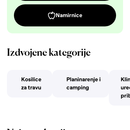
Namirnice
Izdvojene kategorije
Kosilice
Planinarenje i
Kli
za travu
camping
uređ
pri