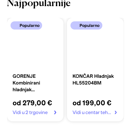
Najpopularnije
Popularno
Popularno
GORENJE
KONČAR Hladnjak
Kombinirani
HL55204BM
hladnjak
FLRK14EPS4
od 279,00 €
od 199,00 €
Vidi u 2 trgovine
Vidi u centar tehnike