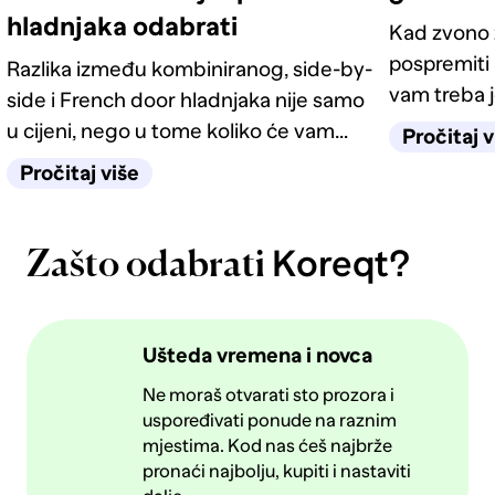
hladnjaka odabrati
Kad zvono z
pospremiti 
Razlika između kombiniranog, side-by-
vam treba j
side i French door hladnjaka nije samo
ideja koje 
u cijeni, nego u tome koliko će vam
Pročitaj v
imate.
život u kuhinji biti jednostavan
Pročitaj više
sljedećih deset godina.
Koreqt?
Zašto odabrati
Ušteda vremena i novca
Ne moraš otvarati sto prozora i
uspoređivati ponude na raznim
mjestima. Kod nas ćeš najbrže
pronaći najbolju, kupiti i nastaviti