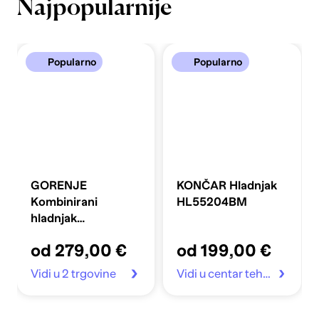
Najpopularnije
Popularno
Popularno
GORENJE
KONČAR Hladnjak
Kombinirani
HL55204BM
hladnjak
FLRK14EPS4
od 279,00 €
od 199,00 €
Vidi u 2 trgovine
Vidi u centar tehnike