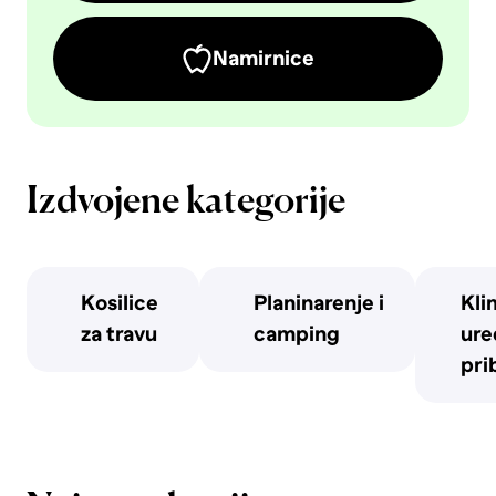
Namirnice
Izdvojene kategorije
Kosilice
Planinarenje i
Kli
za travu
camping
uređ
pri