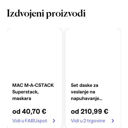
Izdvojeni proizvodi
MAC M·A·CSTACK
Set daske za
Superstack,
veslanje na
maskara
napuhavanje
360x81x10 cm,
od 40,70 €
od 210,99 €
plavi
Vidi u FABUspot
Vidi u 2 trgovine