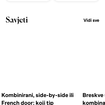
Savjeti
Vidi sve
Kombinirani, side-by-side ili
Breskve 
French door: koji tip
kombinac