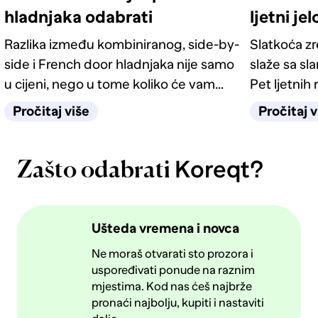
hladnjaka odabrati
ljetni je
Razlika između kombiniranog, side-by-
Slatkoća z
side i French door hladnjaka nije samo
slaže sa sl
u cijeni, nego u tome koliko će vam
Pet ljetnih 
život u kuhinji biti jednostavan
kategorije 
Pročitaj više
Pročitaj v
sljedećih deset godina.
Koreqt?
Zašto odabrati
Ušteda vremena i novca
Ne moraš otvarati sto prozora i
uspoređivati ponude na raznim
mjestima. Kod nas ćeš najbrže
pronaći najbolju, kupiti i nastaviti