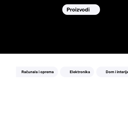
Osiguranja
Proizvodi
Namirnic
Pronađi, usporedi i donesi
najbolju
odluku o kupnji.
Računala i oprema
Elektronika
Dom i interij