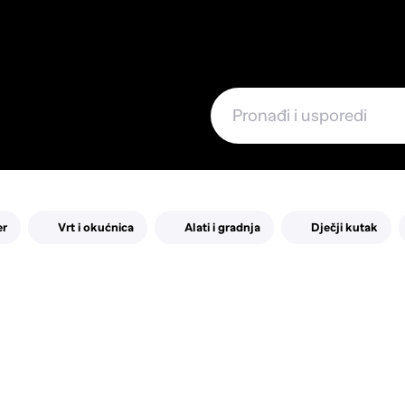
e
er
Vrt i okućnica
Alati i gradnja
Dječji kutak