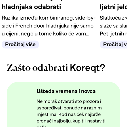
hladnjaka odabrati
ljetni je
Razlika između kombiniranog, side-by-
Slatkoća z
side i French door hladnjaka nije samo
slaže sa sl
u cijeni, nego u tome koliko će vam
Pet ljetnih 
život u kuhinji biti jednostavan
kategorije 
Pročitaj više
Pročitaj v
sljedećih deset godina.
Koreqt?
Zašto odabrati
Ušteda vremena i novca
Ne moraš otvarati sto prozora i
uspoređivati ponude na raznim
mjestima. Kod nas ćeš najbrže
pronaći najbolju, kupiti i nastaviti