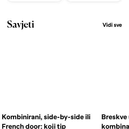
Savjeti
Vidi sve
Kombinirani, side-by-side ili
Breskve 
French door: koji tip
kombinac