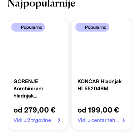
Najpopularnije
Popularno
Popularno
GORENJE
KONČAR Hladnjak
Kombinirani
HL55204BM
hladnjak
FLRK14EPS4
od 279,00 €
od 199,00 €
Vidi u 2 trgovine
Vidi u centar tehnike