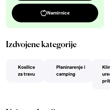
Namirnice
Izdvojene kategorije
Kosilice
Planinarenje i
Kli
za travu
camping
uređ
pri