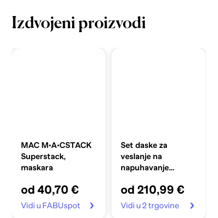
Izdvojeni proizvodi
MAC M·A·CSTACK
Set daske za
Superstack,
veslanje na
maskara
napuhavanje
360x81x10 cm,
od 40,70 €
od 210,99 €
plavi
Vidi u FABUspot
Vidi u 2 trgovine