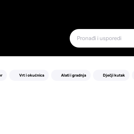
e
er
Vrt i okućnica
Alati i gradnja
Dječji kutak