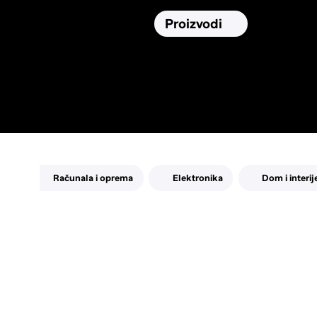
Osiguranja
Proizvodi
Namirnic
Pronađi, usporedi i donesi
najbolju
odluku o kupnji.
Računala i oprema
Elektronika
Dom i interij