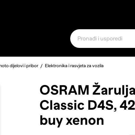
e
oto dijelovi i pribor
Elektronika i rasvjeta za vozila
OSRAM Žarulja
Classic D4S, 4
buy xenon