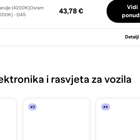
Vidi
žarulje (4200K)Osram
43,78 €
ponud
4200K) - D4S
Detalji
ktronika i rasvjeta za vozila
#3
#4