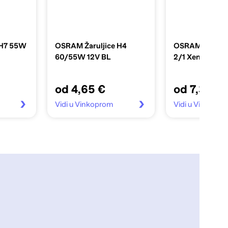
 H7 55W
OSRAM Žaruljice H4
OSRAM Žaruljic
60/55W 12V BL
2/1 Xenon supe
od 4,65 €
od 7,30 €
Vidi u Vinkoprom
Vidi u Vinkopr