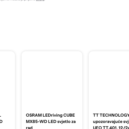
L
OSRAM LEDriving CUBE
TT TECHNOLOGY
ED
MX85-WD LED svjetlo za
upozoravajuće svj
rad
UFO TT.401, 12/24