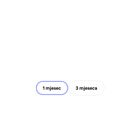
1 mjesec
3 mjeseca