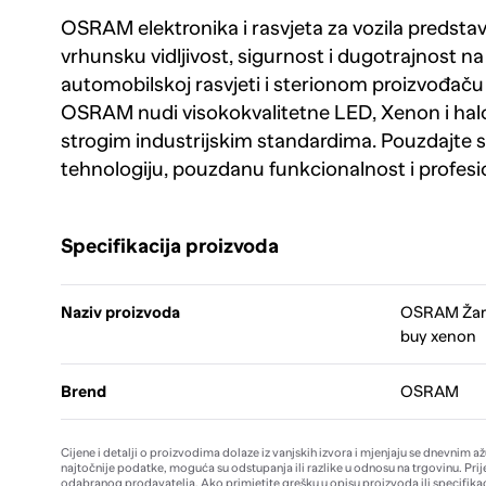
OSRAM elektronika i rasvjeta za vozila predstavl
vrhunsku vidljivost, sigurnost i dugotrajnost na 
automobilskoj rasvjeti i sterionom proizvođaču
OSRAM nudi visokokvalitetne LED, Xenon i halo
strogim industrijskim standardima. Pouzdajte
tehnologiju, pouzdanu funkcionalnost i profes
Specifikacija proizvoda
Naziv proizvoda
OSRAM Žaru
buy xenon
Brend
OSRAM
Cijene i detalji o proizvodima dolaze iz vanjskih izvora i mjenjaju se dnevnim a
najtočnije podatke, moguća su odstupanja ili razlike u odnosu na trgovinu. Prij
odabranog prodavatelja. Ako primjetite grešku u opisu proizvoda ili specifikac