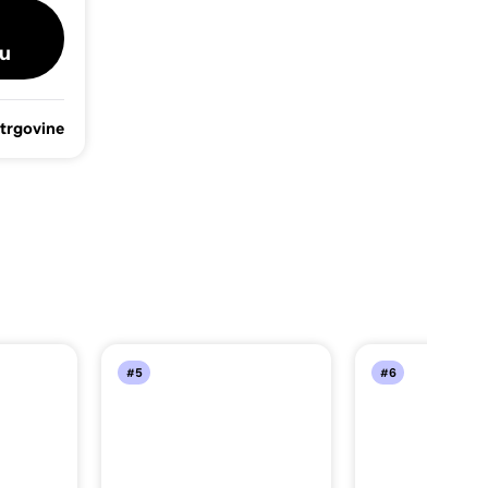
u
 trgovine
#5
#6