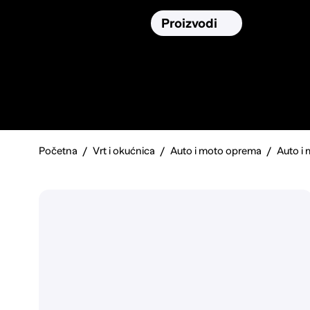
Osiguranja
Proizvodi
Namirnic
Pronađi, usporedi i donesi
najbolju
odluku o kupnji.
Početna
Vrt i okućnica
Auto i moto oprema
Auto i m