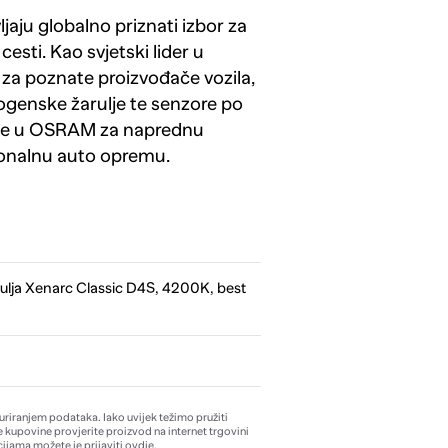
jaju globalno priznati izbor za
cesti. Kao svjetski lider u
 za poznate proizvođače vozila,
genske žarulje te senzore po
 se u OSRAM za naprednu
ionalnu auto opremu.
lja Xenarc Classic D4S, 4200K, best
žuriranjem podataka. Iako uvijek težimo pružiti
e kupovine provjerite proizvod na internet trgovini
ijama možete je prijaviti
ovdje
.