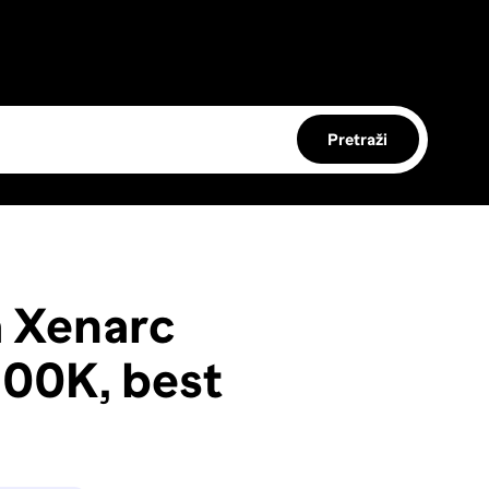
Pretraži
 Xenarc
200K, best