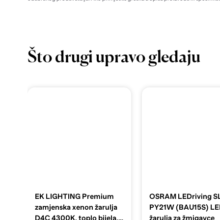
Što drugi upravo gledaju
EK LIGHTING Premium
OSRAM LEDriving S
zamjenska xenon žarulja
PY21W (BAU15S) L
D4C 4300K, toplo bijela,
žarulja za žmigavce