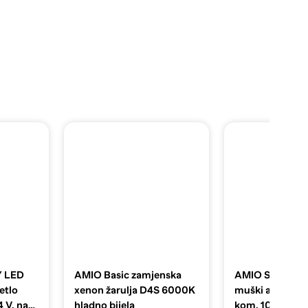
 LED
AMIO Basic zamjenska
AMIO Set JapV
etlo
xenon žarulja D4S 6000K
muški auto osi
 V, na
hladno bijela
kom, 100A