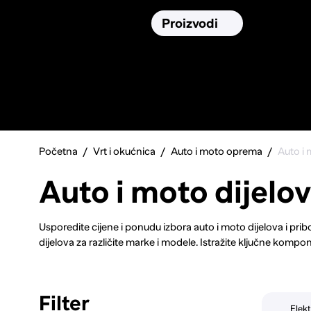
Osiguranja
Proizvodi
Namirnic
Pronađi, usporedi i donesi
najbolju
odluku o kupnji.
Početna
Vrt i okućnica
Auto i moto oprema
Auto i m
Auto i moto dijelovi
Usporedite cijene i ponudu izbora auto i moto dijelova i prib
dijelova za različite marke i modele. Istražite ključne kompon
akumulatora. Pronađite opremu za podizanje performansi, ukl
tuning. Otkrijte praktičan pribor poput auto punjača, držača z
motocikliste, usporedite dijelove za customizaciju i poboljša
Filter
održavanje ili želite nadograditi svoje vozilo, pronađite sve p
Elekt