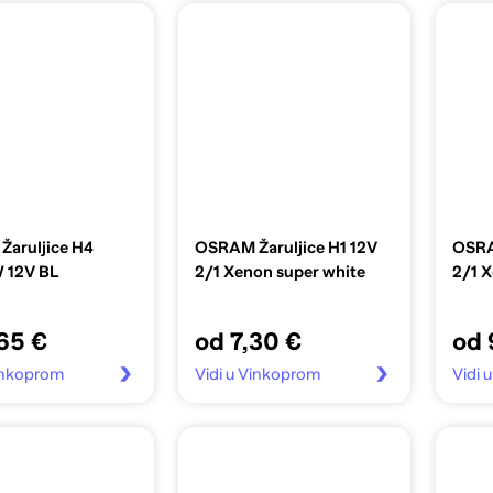
aruljice H4
OSRAM Žaruljice H1 12V
OSRA
 12V BL
2/1 Xenon super white
2/1 X
65 €
od 7,30 €
od 
Vinkoprom
Vidi u Vinkoprom
Vidi 