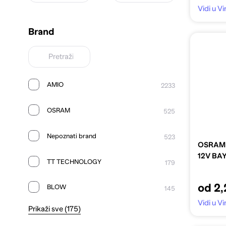
Vidi u 
Brand
AMIO
2233
OSRAM
525
Nepoznati brand
523
OSRAM 
12V BA
TT TECHNOLOGY
179
od 2,
BLOW
145
Vidi u 
Prikaži sve (175)