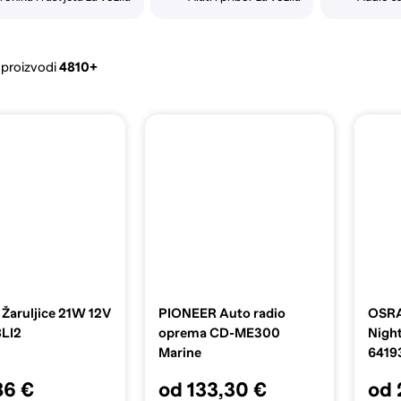
 proizvodi
4810+
aruljice 21W 12V
PIONEER Auto radio
OSRA
LI2
oprema CD-ME300
Night
Marine
6419
86 €
od 133,30 €
od 