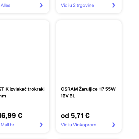
 Alles
Vidi u 2 trgovine
IK izvlakač trokraki
OSRAM Žaruljice H7 55W
 mm
12V BL
16,99 €
od 5,71 €
 Mall.hr
Vidi u Vinkoprom