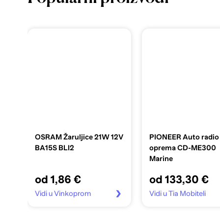
OSRAM Žaruljice 21W 12V
PIONEER Auto radio
BA15S BLI2
oprema CD-ME300
Marine
od 1,86 €
od 133,30 €
Vidi u Vinkoprom
Vidi u Tia Mobiteli