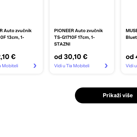
 Auto zvučnik
PIONEER Auto zvučnik
MUSE
0F 13cm, 1-
TS-G1710F 17cm, 1-
Blue
STAZNI
,10 €
od 30,10 €
od 
a Mobiteli
Vidi u Tia Mobiteli
Vidi 
Prikaži više