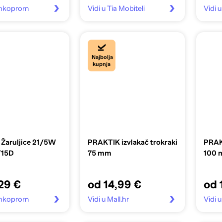
Vinkoprom
Vidi u Tia Mobiteli
Vidi u
Najbolja
kupnja
Žaruljice 21/5W
PRAKTIK izvlakač trokraki
PRAKT
Y15D
75 mm
100
29 €
od 14,99 €
od 
Vinkoprom
Vidi u Mall.hr
Vidi u