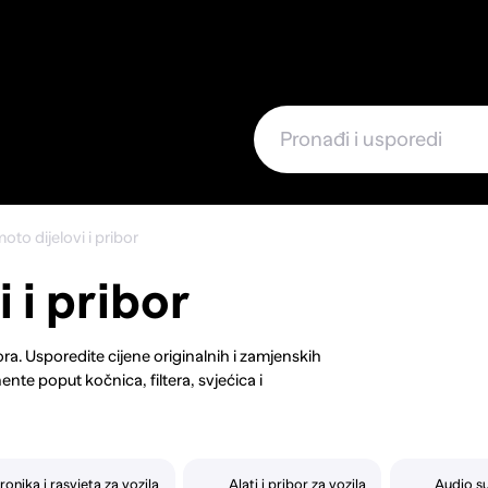
e
oto dijelovi i pribor
 i pribor
ora. Usporedite cijene originalnih i zamjenskih
ente poput kočnica, filtera, svjećica i
jučujući sportske ispušne sustave ili chip
a mobitele ili organizatora za prtljažnik. Za
nje performansi. Bez obzira trebate li rutinsko
otrebne dijelove i pribor uz povoljne cijene i
ronika i rasvjeta za vozila
Alati i pribor za vozila
Audio su