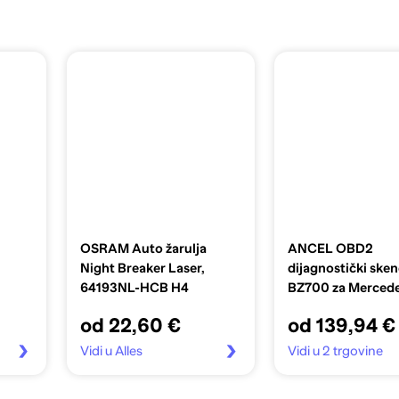
OSRAM Auto žarulja
ANCEL OBD2
Night Breaker Laser,
dijagnostički sken
64193NL-HCB H4
BZ700 za Mercede
Sprinter i Smart
od 22,60 €
od 139,94 €
Vidi u Alles
Vidi u 2 trgovine