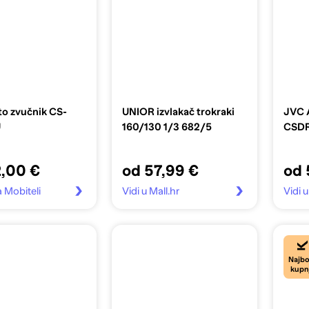
o zvučnik CS-
UNIOR izvlakač trokraki
JVC 
U
160/130 1/3 682/5
CSD
2,00 €
od 57,99 €
od 
a Mobiteli
Vidi u Mall.hr
Vidi u
Najbo
kupn