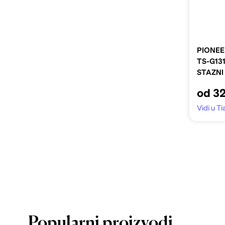
PIONEER
TS-G131
STAZNI
od 32
Vidi u Ti
Popularni proizvodi