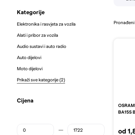
detaljne informacije o kompatibilnosti.
Kategorije
Pronađeni
Elektronika i rasvjeta za vozila
Alati i pribor za vozila
Audio sustavi i auto radio
Auto dijelovi
Moto dijelovi
Prikaži sve kategorije (2)
Cijena
OSRAM Ž
BA15S B
od 1,