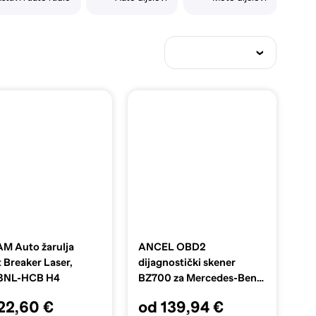
M Auto žarulja
ANCEL OBD2
 Breaker Laser,
dijagnostički skener
3NL-HCB H4
BZ700 za Mercedes-Benz,
Sprinter i Smart
22,60 €
od 139,94 €