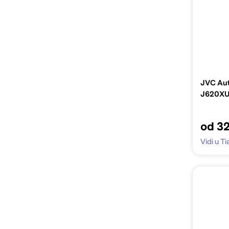
JVC Aut
J620X
od 3
Vidi u Ti