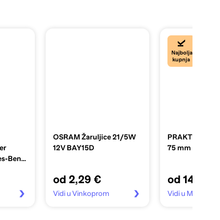
Najbolja
kupnja
OSRAM Žaruljice 21/5W
PRAKTIK izvlak
er
12V BAY15D
75 mm
s-Benz,
od 2,29 €
od 14,99 
Vidi u Vinkoprom
Vidi u Mall.hr