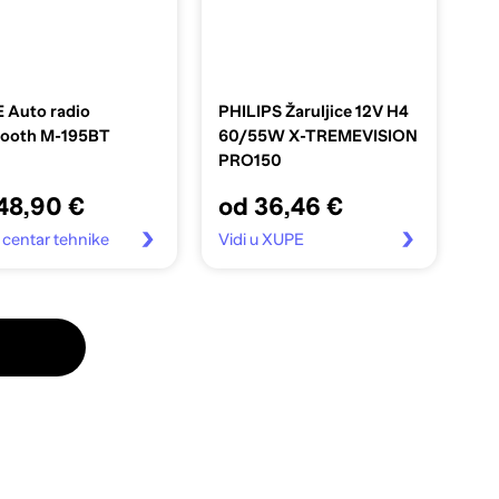
 Auto radio
PHILIPS Žaruljice 12V H4
tooth M-195BT
60/55W X-TREMEVISION
PRO150
48,90 €
od 36,46 €
u centar tehnike
Vidi u XUPE