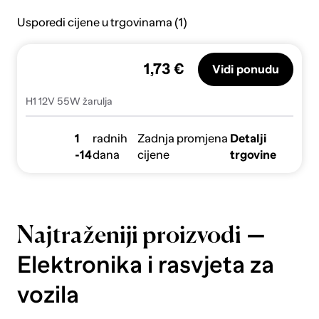
Usporedi cijene u trgovinama (1)
1,73 €
Vidi ponudu
H1 12V 55W žarulja
1
radnih
Zadnja promjena
Detalji
-14
dana
cijene
trgovine
—
Najtraženiji proizvodi
Elektronika i rasvjeta za
vozila