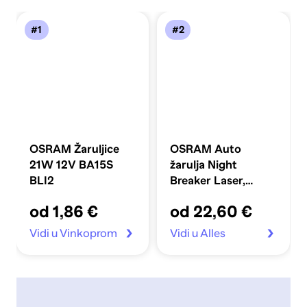
#1
#2
OSRAM Žaruljice
OSRAM Auto
21W 12V BA15S
žarulja Night
BLI2
Breaker Laser,
64193NL-HCB H4
od 1,86 €
od 22,60 €
Vidi u Vinkoprom
Vidi u Alles