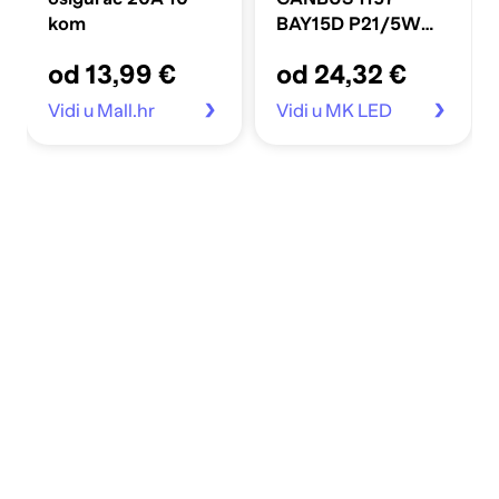
kom
BAY15D P21/5W
39SMD 2016 bijele
od 13,99 €
od 24,32 €
12V/24V
Vidi u Mall.hr
Vidi u MK LED