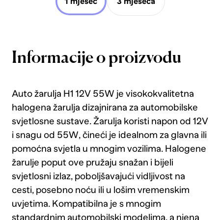
1 mjesec
3 mjeseca
Informacije o proizvodu
Auto žarulja H1 12V 55W je visokokvalitetna
halogena žarulja dizajnirana za automobilske
svjetlosne sustave. Žarulja koristi napon od 12V
i snagu od 55W, čineći je idealnom za glavna ili
pomoćna svjetla u mnogim vozilima. Halogene
žarulje poput ove pružaju snažan i bijeli
svjetlosni izlaz, poboljšavajući vidljivost na
cesti, posebno noću ili u lošim vremenskim
uvjetima. Kompatibilna je s mnogim
standardnim automobilski modelima, a njena