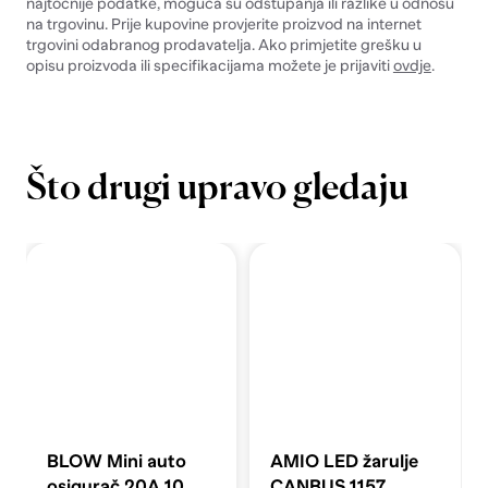
najtočnije podatke, moguća su odstupanja ili razlike u odnosu
na trgovinu. Prije kupovine provjerite proizvod na internet
trgovini odabranog prodavatelja. Ako primjetite grešku u
opisu proizvoda ili specifikacijama možete je prijaviti
ovdje
.
Što drugi upravo gledaju
BLOW Mini auto
AMIO LED žarulje
osigurač 20A 10
CANBUS 1157