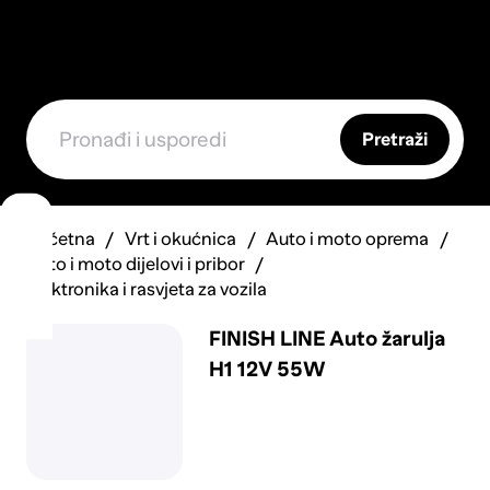
Pretraži
Početna
Vrt i okućnica
Auto i moto oprema
Auto i moto dijelovi i pribor
Elektronika i rasvjeta za vozila
FINISH LINE Auto žarulja
H1 12V 55W