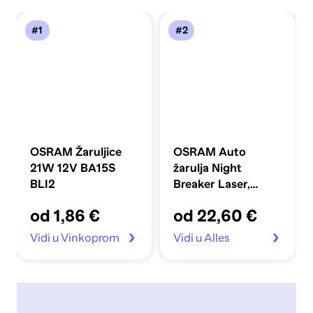
#1
#2
OSRAM Žaruljice
OSRAM Auto
21W 12V BA15S
žarulja Night
BLI2
Breaker Laser,
64193NL-HCB H4
od 1,86 €
od 22,60 €
Vidi u Vinkoprom
Vidi u Alles