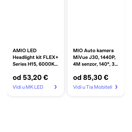
AMIO LED
MIO Auto kamera
Headlight kit FLEX+
MiVue J30, 1440P,
Series H15, 6000K,
4M senzor, 140°, 3-
do 270% više
osni G-senzor
od 53,20 €
od 85,30 €
svjetla
Vidi u MK LED
Vidi u Tia Mobiteli