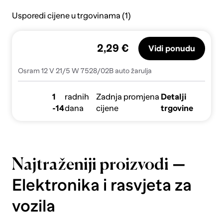
Usporedi cijene u trgovinama (1)
2,29 €
Vidi ponudu
Osram 12 V 21/5 W 7528/02B auto žarulja
1
radnih
Zadnja promjena
Detalji
-14
dana
cijene
trgovine
—
Najtraženiji proizvodi
Elektronika i rasvjeta za
vozila