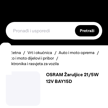
Pretraži
Početna
Vrt i okućnica
Auto i moto oprema
Auto i moto dijelovi i pribor
Elektronika i rasvjeta za vozila
OSRAM Žaruljice 21/5W
12V BAY15D