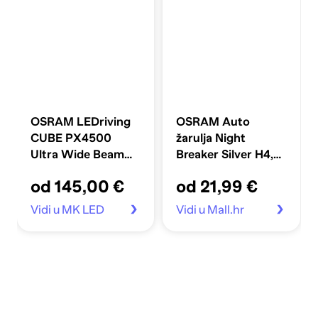
OSRAM LEDriving
OSRAM Auto
CUBE PX4500
žarulja Night
Ultra Wide Beam
Breaker Silver H4,
LED svjetlo za rad
srebrna
od 145,00 €
od 21,99 €
Vidi u MK LED
Vidi u Mall.hr