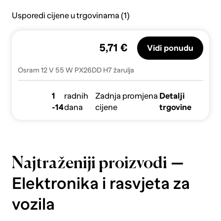
Usporedi cijene u trgovinama (1)
5,71 €
Vidi ponudu
Osram 12 V 55 W PX26DD H7 žarulja
1
radnih
Zadnja promjena
Detalji
-14
dana
cijene
trgovine
—
Najtraženiji proizvodi
Elektronika i rasvjeta za
vozila