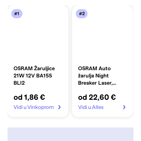
#1
#2
OSRAM Žaruljice
OSRAM Auto
21W 12V BA15S
žarulja Night
BLI2
Breaker Laser,
64193NL-HCB H4
od 1,86 €
od 22,60 €
Vidi u Vinkoprom
Vidi u Alles