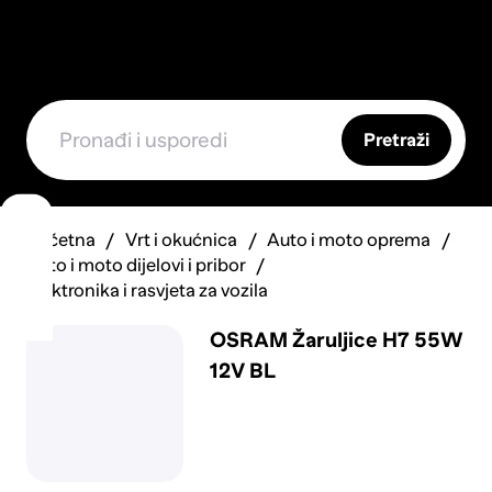
Pretraži
Početna
Vrt i okućnica
Auto i moto oprema
Auto i moto dijelovi i pribor
Elektronika i rasvjeta za vozila
OSRAM Žaruljice H7 55W
12V BL