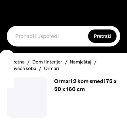
Pretraži
Početna
Dom i interijer
Namještaj
Spavaća soba
Ormari
Ormari 2 kom smeđi 75 x
50 x 160 cm