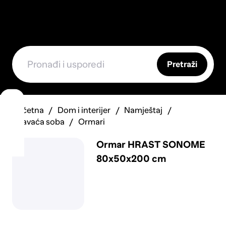
Pretraži
Početna
Dom i interijer
Namještaj
Spavaća soba
Ormari
Ormar HRAST SONOME
80x50x200 cm