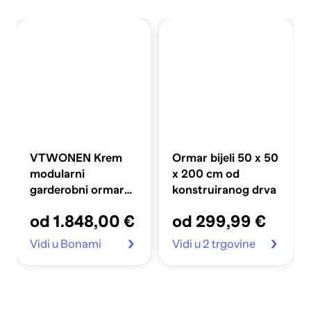
VTWONEN Krem
Ormar bijeli 50 x 50
modularni
x 200 cm od
garderobni ormar
konstruiranog drva
od masivnog bora
od 1.848,00 €
od 299,99 €
300x200 cm Daily
Vidi u Bonami
Vidi u 2 trgovine