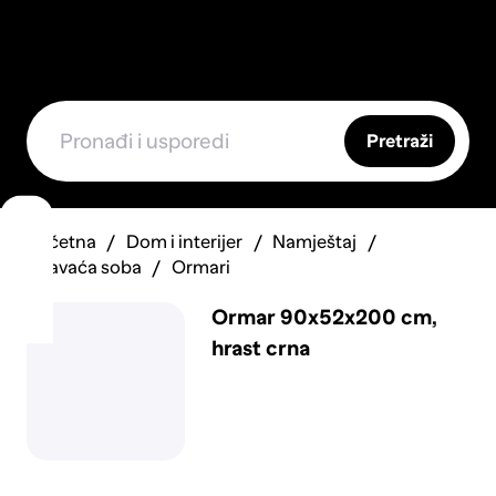
Pretraži
Početna
Dom i interijer
Namještaj
Spavaća soba
Ormari
Ormar 90x52x200 cm,
hrast crna