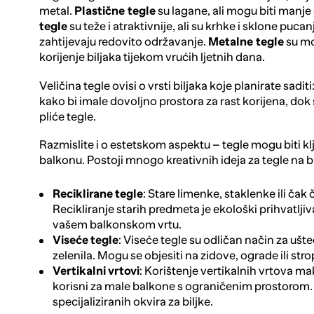
metal.
Plastične tegle
su lagane, ali mogu biti manje 
tegle
su teže i atraktivnije, ali su krhke i sklone pucan
zahtijevaju redovito održavanje.
Metalne tegle
su mo
korijenje biljaka tijekom vrućih ljetnih dana.
Veličina tegle ovisi o vrsti biljaka koje planirate saditi
kako bi imale dovoljno prostora za rast korijena, dok 
pliće tegle.
Razmislite i o estetskom aspektu – tegle mogu biti k
balkonu. Postoji mnogo kreativnih ideja za tegle na 
Reciklirane
tegle
: Stare limenke, staklenke ili ča
Recikliranje starih predmeta je ekološki prihvatlj
vašem balkonskom vrtu.
Viseće
tegle
:
Viseće tegle
su odličan način za ušte
zelenila. Mogu se objesiti na zidove, ograde ili st
Vertikalni
vrtovi
: Korištenje vertikalnih vrtova m
korisni za male balkone s ograničenim prostorom. M
specijaliziranih okvira za biljke.