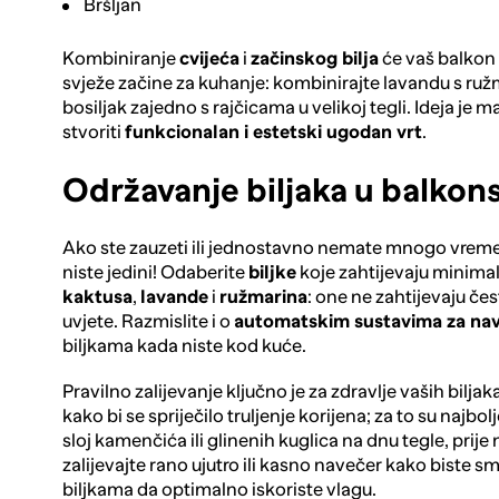
Bršljan
Kombiniranje
cvijeća
i
začinskog bilja
će vaš balkon 
svježe začine za kuhanje: kombinirajte lavandu s ružm
bosiljak zajedno s rajčicama u velikoj tegli. Ideja je 
stvoriti
funkcionalan i estetski ugodan vrt
.
Održavanje biljaka u balkon
Ako ste zauzeti ili jednostavno nemate mnogo vremen
niste jedini! Odaberite
biljke
koje zahtijevaju minima
kaktusa
,
lavande
i
ružmarina
: one ne zahtijevaju čes
uvjete. Razmislite i o
automatskim sustavima za na
biljkama kada niste kod kuće.
Pravilno zalijevanje ključno je za zdravlje vaših bilja
kako bi se spriječilo truljenje korijena; za to su najb
sloj kamenčića ili glinenih kuglica na dnu tegle, prije 
zalijevajte rano ujutro ili kasno navečer kako biste s
biljkama da optimalno iskoriste vlagu.