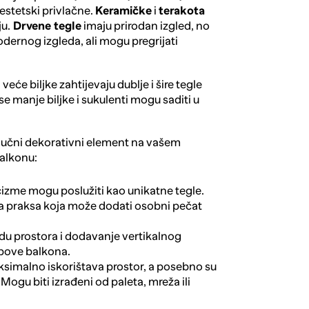
estetski privlačne.
Keramičke
i
terakota
ju.
Drvene tegle
imaju prirodan izgled, no
dernog izgleda, ali mogu pregrijati
: veće biljke zahtijevaju dublje i šire tegle
se manje biljke i sukulenti mogu saditi u
ljučni dekorativni element na vašem
balkonu:
k čizme mogu poslužiti kao unikatne tegle.
iva praksa koja može dodati osobni pečat
du prostora i dodavanje vertikalnog
ropove balkona.
aksimalno iskorištava prostor, a posebno su
ogu biti izrađeni od paleta, mreža ili