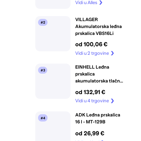
Vidi u Alles
VILLAGER
#2
Akumulatorska leđna
prskalica VBS16Li
od 100,06 €
Vidi u 2 trgovine
EINHELL Leđna
#3
prskalica
akumulatorska tlačna
Li-solo GE-WS 18/150
od 132,91 €
Vidi u 4 trgovine
ADK Leđna prskalica
#4
16 l - MT-129B
od 26,99 €