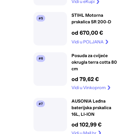
Vidi u eKupi
STIHL Motorna
#5
prskalica SR 200-D
od 670,00 €
Vidi u POLJANA
Posuda za cvijeće
#6
okrugla terra cotta 80
cm
od 79,62 €
Vidi u Vinkoprom
AUSONIA Leđna
#7
baterijska prskalica
16L, LI-ION
od 102,99 €
Vidi u Mall.hr