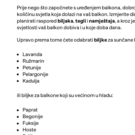
Prije nego što započnete s uređenjem balkona, dobro 
količinu svjetla koja dolazi na vaš balkon. Izmjerite 
planirati raspored
biljaka
,
tegli
i
namještaja
, a kroz 
svjetlosti vaš balkon dobiva i u koje doba dana.
Upravo prema tome ćete odabrati
biljke
za sunčane 
Lavanda
Ružmarin
Petunije
Pelargonije
Kadulja
ili biljke za balkone koji su većinom u hladu:
Paprat
Begonije
Fuksije
Hoste