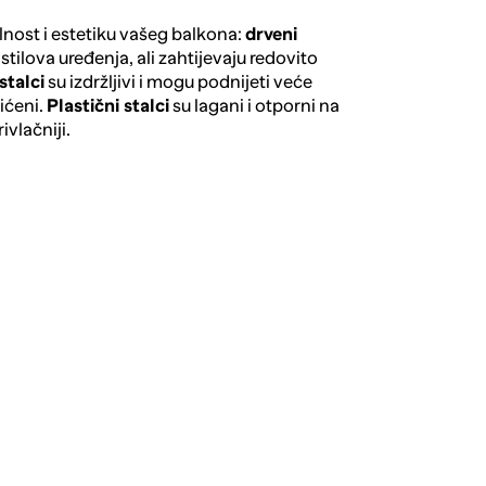
nost i estetiku vašeg balkona:
drveni
stilova uređenja, ali zahtijevaju redovito
stalci
su izdržljivi i mogu podnijeti veće
ićeni.
Plastični stalci
su lagani i otporni na
ivlačniji.