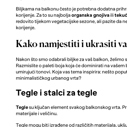
Biljkama na balkonu često je potrebna dodatna prih
korijenje. Za to su najbolja
organska gnojiva
ili
tekuć
redovito tijekom vegetacijske sezone, ali pazite da ne
korijenje.
Kako namjestiti i ukrasiti v
Nakon što smo odabrali biljke za vaš balkon, želimo s
Razmislite o paleti boja koja će dominirati na vašem ba
umirujući tonovi. Koja vas tema inspirira: nešto popu
minimalističkog urbanog vrta?
Tegle i stalci za tegle
Tegle
su ključan element svakog balkonskog vrta. Pril
materijale i veličinu.
Tegle mogu biti izrađene od različitih materijala, uklj