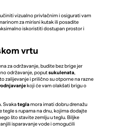
učiniti vizualno privlačnim i osigurati vam
arinom za mirisni kutak ili posadite
maksimalno iskoristiti dostupan prostor i
skom vrtu
a za održavanje, budite bez brige jer
lno održavanje, poput
sukulenata
,
to zalijevanje i prilično su otporne na razne
vodnjavanje
koji će vam olakšati brigu o
ka. Svaka
tegla
mora imati dobru drenažu
olje tegle s rupama na dnu, kojima dodajte
nego što stavite zemlju u teglu. Biljke
manjili isparavanje vode i omogućili