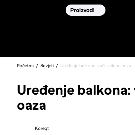
Osiguranja
Proizvodi
Namirnic
Pronađi, usporedi i donesi
najbolju
odluku o kupnji.
Početna
Savjeti
Uređenje balkona: vaša zelena oaza
Uređenje balkona: 
oaza
Koreqt