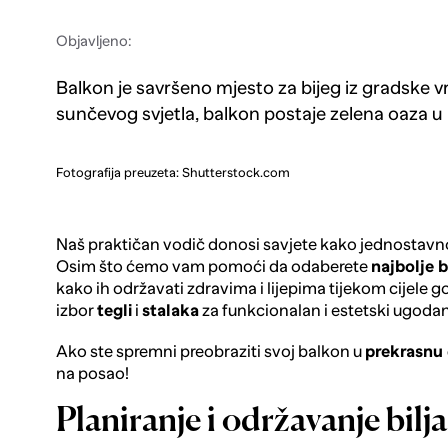
Objavljeno:
Balkon je savršeno mjesto za bijeg iz gradske v
sunčevog svjetla, balkon postaje zelena oaza u ko
Fotografija preuzeta: Shutterstock.com
Naš praktičan vodič donosi savjete kako jednostavno 
Osim što ćemo vam pomoći da odaberete
najbolje b
kako ih održavati zdravima i lijepima tijekom cijele god
izbor
tegli
i
stalaka
za funkcionalan i estetski ugodan
Ako ste spremni preobraziti svoj balkon u
prekrasnu 
na posao!
Planiranje i održavanje bil