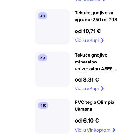
Tekuće gnojivo za
#8
agrume 250 ml 708
od 10,71 €
Vidi u eKupi
Tekuće gnojivo
#9
mineralno
univerzalno ASEF
1000 ml 802
od 8,31 €
Vidi u eKupi
PVC tegla Olimpia
#10
Ukrasna
od 6,10 €
Vidi u Vinkoprom