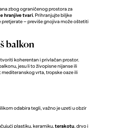
rana zbog ograničenog prostora za
e hranjive tvari
. Prihranjujte biljke
 pretjerate – previše gnojiva može oštetiti
aš balkon
tvoriti koherentan i privlačan prostor.
lkonu, jesu li to živopisne nijanse ili
t mediteranskog vrta, tropske oaze ili
ikom odabira tegli, važno je uzeti u obzir
učujući plastiku, keramiku,
terakotu
, drvo i