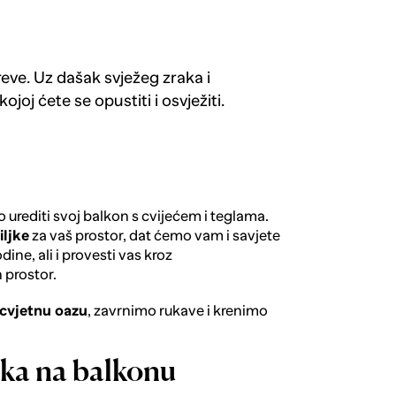
reve. Uz dašak svježeg zraka i
joj ćete se opustiti i osvježiti.
urediti svoj balkon s cvijećem i teglama.
iljke
za vaš prostor, dat ćemo vam i savjete
ine, ali i provesti vas kroz
 prostor.
cvjetnu oazu
, zavrnimo rukave i krenimo
jaka na balkonu