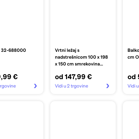
a 32-688000
Vrtni ležaj s
Balko
nadstrešnicom 100 x 198
cm Ox
x 150 cm smrekovina
krem
9,99 €
od 147,99 €
od 
 trgovine
Vidi u 2 trgovine
Vidi 