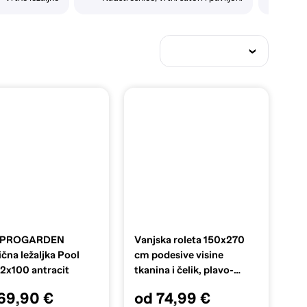
E PROGARDEN
Vanjska roleta 150x270
ična ležaljka Pool
cm podesive visine
2x100 antracit
tkanina i čelik, plavo-
bijela
69,90 €
od 74,99 €