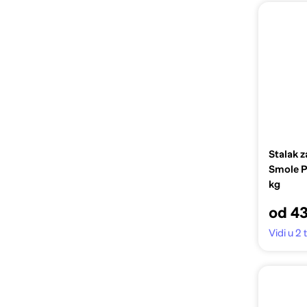
Stalak 
Smole P
kg
od 43
Vidi u 2