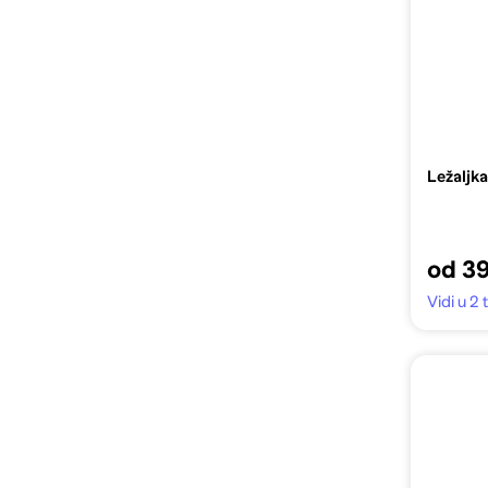
Ležaljk
od 3
Vidi u 2