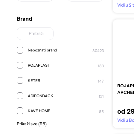
Vidi u 2
Brand
Nepoznati brand
80423
ROJAPLAST
183
KETER
147
ROJAPL
ARCHE
ADIRONDACK
121
od 2
KAVE HOME
85
Vidi u B
Prikaži sve (95)