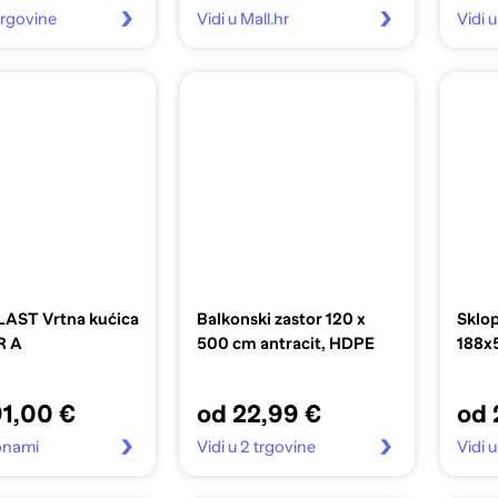
 trgovine
Vidi u Mall.hr
Vidi 
AST Vrtna kućica
Balkonski zastor 120 x
Sklop
R A
500 cm antracit, HDPE
188x
91,00 €
od 22,99 €
od 
onami
Vidi u 2 trgovine
Vidi 