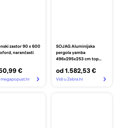
nski zastor 90 x 600
SOJAG Aluminijska
ford, narančasti
pergola yamba
496x295x253 cm top
kvaliteta
50,99 €
od 1.582,53 €
u megapopust.hr
Vidi u Zebra.hr