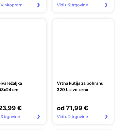
u Vinkoprom
Vidi u 2 trgovine
iva ležaljka
Vrtna kutija za pohranu
58x24 cm
320 L sivo-crna
23,99 €
od 71,99 €
u 3 trgovine
Vidi u 2 trgovine