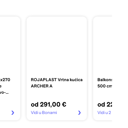
0x270
ROJAPLAST Vrtna kućica
Balkonski zasto
e
ARCHER A
500 cm antrac
avo-
od 291,00 €
od 22,99 
Vidi u Bonami
Vidi u 2 trgovin