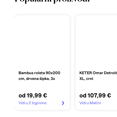
Bambus roleta 90x200
KETER Omar Detroi
cm, drvena šipka, 3s
XL, crni
od 19,99 €
od 107,99 €
Vidi u 2 trgovine
Vidi u Mall.hr