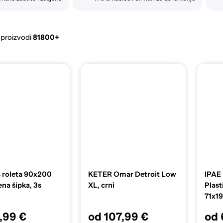
 proizvodi
81800+
roleta 90x200
KETER Omar Detroit Low
IPA
na šipka, 3s
XL, crni
Plast
71x19
,99 €
od 107,99 €
od 