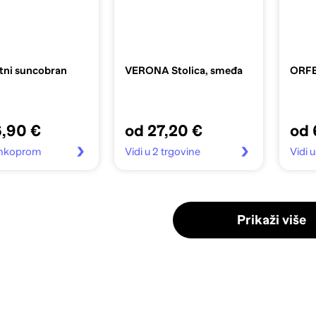
tni suncobran
VERONA Stolica, smeđa
ORFE
6,90 €
od 27,20 €
od 
Vinkoprom
Vidi u 2 trgovine
Vidi 
Prikaži više