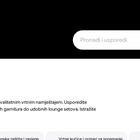
e
kvalitetnim vrtnim namještajem. Usporedite
ih garnitura do udobnih lounge setova. Istražite
i aluminija. Pronađite suncobrane, ležaljke i
 male prostore ili luksuzne komade za veće terase.
ni namještaj uz povoljne cijene i detaljne
nske zaštite i zasjene
Vrtne kućice i ormari za spremanje