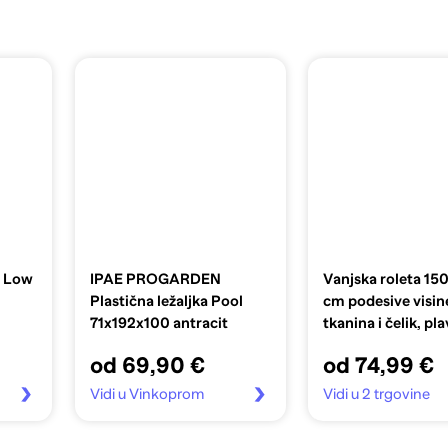
t Low
IPAE PROGARDEN
Vanjska roleta 15
Plastična ležaljka Pool
cm podesive visin
71x192x100 antracit
tkanina i čelik, pl
bijela
od 69,90 €
od 74,99 €
Vidi u Vinkoprom
Vidi u 2 trgovine