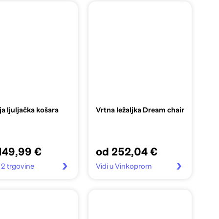
ja ljuljačka košara
Vrtna ležaljka Dream chair
149,99 €
od 252,04 €
u 2 trgovine
Vidi u Vinkoprom