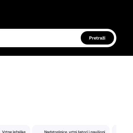
Pretraži
Vrtne ležaljke
Nadstrešnice, vrtni šatori i paviljoni
Vrtni