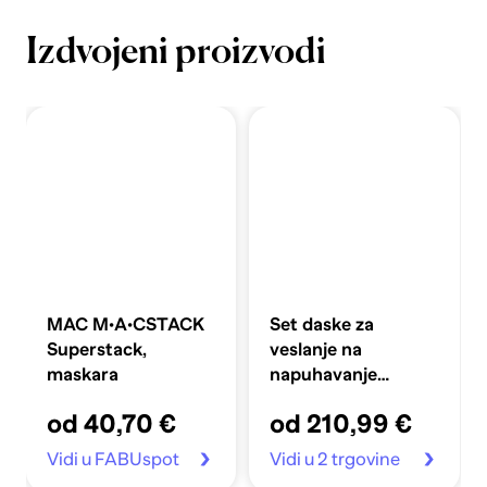
Izdvojeni proizvodi
MAC M·A·CSTACK
Set daske za
Superstack,
veslanje na
maskara
napuhavanje
360x81x10 cm,
od 40,70 €
od 210,99 €
plavi
Vidi u FABUspot
Vidi u 2 trgovine