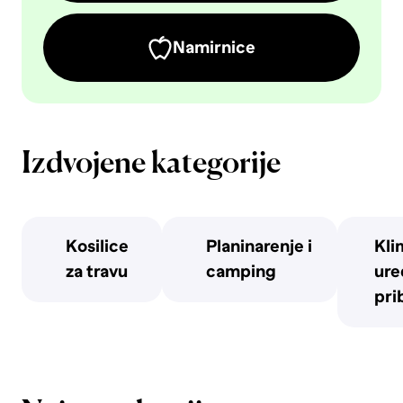
Namirnice
Izdvojene kategorije
Kosilice
Planinarenje i
Kli
za travu
camping
uređ
pri