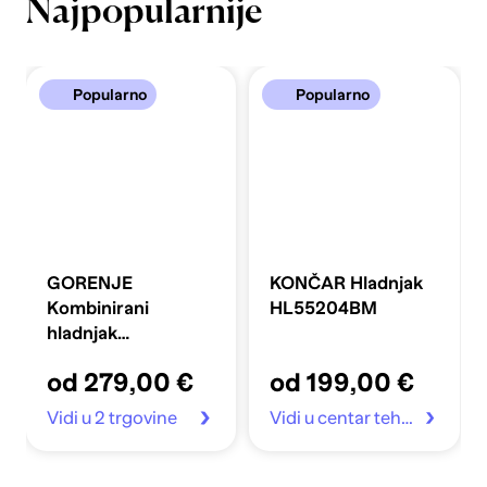
Najpopularnije
Popularno
Popularno
GORENJE
KONČAR Hladnjak
Kombinirani
HL55204BM
hladnjak
FLRK14EPS4
od 279,00 €
od 199,00 €
Vidi u 2 trgovine
Vidi u centar tehnike