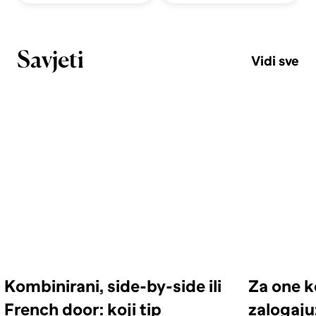
Savjeti
Vidi sve
Kombinirani, side-by-side ili
Za one k
French door: koji tip
zalogaju