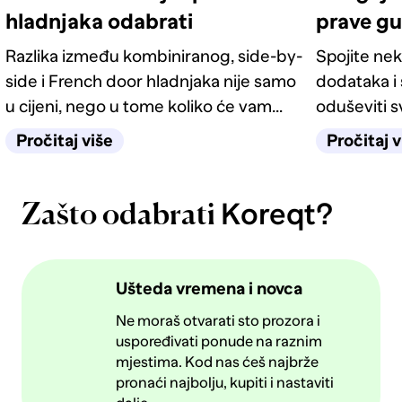
hladnjaka odabrati
prave g
Razlika između kombiniranog, side-by-
Spojite nek
side i French door hladnjaka nije samo
dodataka i 
u cijeni, nego u tome koliko će vam
oduševiti 
život u kuhinji biti jednostavan
četiri odlič
Pročitaj više
Pročitaj v
sljedećih deset godina.
Koreqt?
Zašto odabrati
Ušteda vremena i novca
Ne moraš otvarati sto prozora i
uspoređivati ponude na raznim
mjestima. Kod nas ćeš najbrže
pronaći najbolju, kupiti i nastaviti