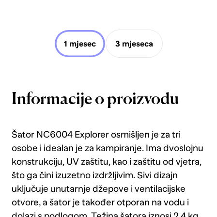
1 mjesec
3 mjeseca
Informacije o proizvodu
Šator NC6004 Explorer osmišljen je za tri
osobe i idealan je za kampiranje. Ima dvoslojnu
konstrukciju, UV zaštitu, kao i zaštitu od vjetra,
što ga čini izuzetno izdržljivim. Sivi dizajn
uključuje unutarnje džepove i ventilacijske
otvore, a šator je također otporan na vodu i
dolazi s podlogom. Težina šatora iznosi 2,4 kg,