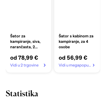
Šator za
Šator s kabinom za
kampiranje, siva,
kampiranje, za 4
narančasta, 2
osobe
osobe, 193 x 122 x
od 78,99 €
od 56,99 €
96 cm
Vidi u 2 trgovine
Vidi u megapopust.hr
Statistika