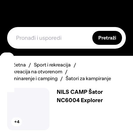
Pretraži
Početna
Sport i rekreacija
Rekreacija na otvorenom
Planinarenje i camping
Šatori za kampiranje
NILS CAMP Šator
NC6004 Explorer
+4