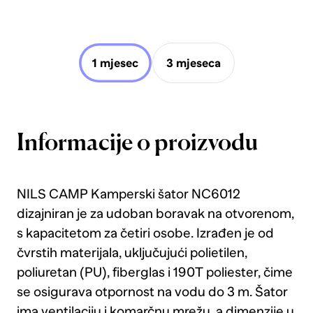
1 mjesec
3 mjeseca
Informacije o proizvodu
NILS CAMP Kamperski šator NC6012
dizajniran je za udoban boravak na otvorenom,
s kapacitetom za četiri osobe. Izrađen je od
čvrstih materijala, uključujući polietilen,
poliuretan (PU), fiberglas i 190T poliester, čime
se osigurava otpornost na vodu do 3 m. Šator
ima ventilaciju i komarčnu mrežu, a dimenzije u