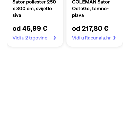
Šator poliester 250
COLEMAN Šator
x 300 cm, svijetlo
OctaGo, tamno-
siva
plava
od 46,99 €
od 217,80 €
Vidi u 2 trgovine
Vidi u Racunala.hr