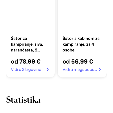
Šator za
Šator s kabinom za
kampiranje, siva,
kampiranje, za 4
narančasta, 2
osobe
osobe, 193 x 122 x
od 78,99 €
od 56,99 €
96 cm
Vidi u 2 trgovine
Vidi u megapopust.hr
Statistika