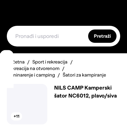
Pretraži
Početna
Sport i rekreacija
Rekreacija na otvorenom
Planinarenje i camping
Šatori za kampiranje
NILS CAMP Kamperski
šator NC6012, plavo/siva
+11