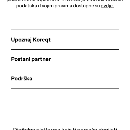
podataka i tvojim pravima dostupne su
ovdje.
Upoznaj Koreqt
Postani partner
Podrška
Digitalna platforma koja ti pomaže donijeti