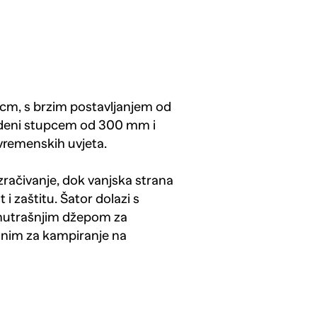
0 cm, s brzim postavljanjem od
vodeni stupcem od 300 mm i
 vremenskih uvjeta.
račivanje, dok vanjska strana
i zaštitu. Šator dolazi s
unutrašnjim džepom za
alnim za kampiranje na