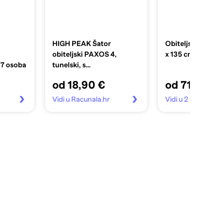
HIGH PEAK Šator
Obiteljski šato
obiteljski PAXOS 4,
x 135 cm, zelen
 7 osoba
tunelski, s
predprostorom, model
od 18,90 €
od 71,99 
2023, tamno siva/zelena
Vidi u Racunala.hr
Vidi u 2 trgovin