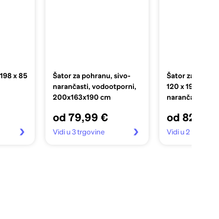
 198 x 85
Šator za pohranu, sivo-
Šator za privat
narančasti, vodootporni,
120 x 193 cm, si
200x163x190 cm
narančasta
od 79,99 €
od 82,99 
Vidi u 3 trgovine
Vidi u 2 trgovin