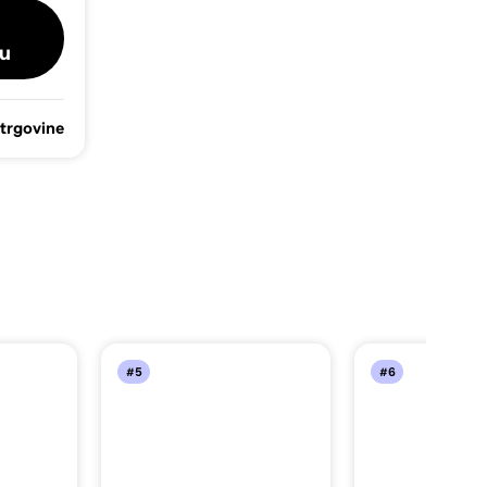
u
 trgovine
#5
#6