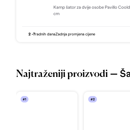
Kamp šator za dvije osobe Pavillo Cool
cm
2 -7
radnih dana
Zadnja promjena cijene
— Ša
Najtraženiji proizvodi
#1
#2