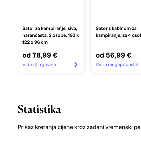
Šator za kampiranje, siva,
Šator s kabinom za
narančasta, 2 osobe, 193 x
kampiranje, za 4 oso
122 x 96 cm
od 78,99 €
od 56,99 €
Vidi u 2 trgovine
Vidi u megapopust.hr
Statistika
Prikaz kretanja cijene kroz zadani vremenski pe