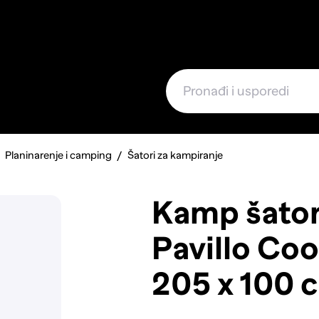
e
Planinarenje i camping
Šatori za kampiranje
Kamp šator
Pavillo Coo
205 x 100 