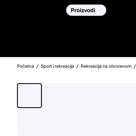
Osiguranja
Proizvodi
Namirnic
Pronađi, usporedi i donesi
najbolju
odluku o kupnji.
Početna
Sport i rekreacija
Rekreacija na otvorenom