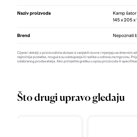
Naziv proizvoda
Kamp šator 
145 x 205 x
Brend
Nepoznati 
Cijene i detalji o proizvodima dolaze iz vanjskih izvora i mjenjaju se dnevnim a
najtočnije podatke, moguća su odstupanja ili razlike u odnosu na trgovinu. Prij
odabranog prodavatelja. Ako primjetite grešku u opisu proizvoda ili specifikac
Što drugi upravo gledaju