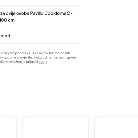
za dvije osobe Pavillo Cooldome 2 -
 100 cm
brand
žuriranjem podataka. Iako uvijek težimo pružiti
e kupovine provjerite proizvod na internet trgovini
ijama možete je prijaviti
ovdje
.