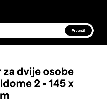
Pretraži
 za dvije osobe
ldome 2 - 145 x
cm