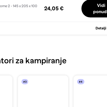
Vidi
dome 2 - 145 x 205 x 100
24,05 €
ponud
Detalji
tori za kampiranje
#3
#4