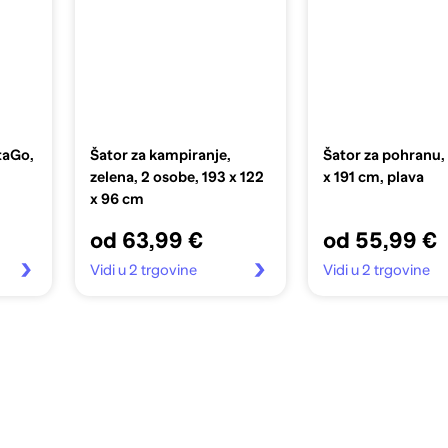
taGo,
Šator za kampiranje,
Šator za pohranu,
zelena, 2 osobe, 193 x 122
x 191 cm, plava
x 96 cm
od 63,99 €
od 55,99 €
Vidi u 2 trgovine
Vidi u 2 trgovine