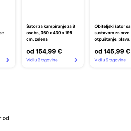
Šator za kampiranje za 8
Obiteljski šator sa
be
osoba, 360 x 430 x 195
sustavom za brzo
cm, zelena
otpuštanje, plava,
od 154,99 €
od 145,99 €
Vidi u 2 trgovine
Vidi u 2 trgovine
riod