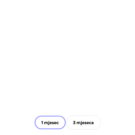
1 mjesec
3 mjeseca