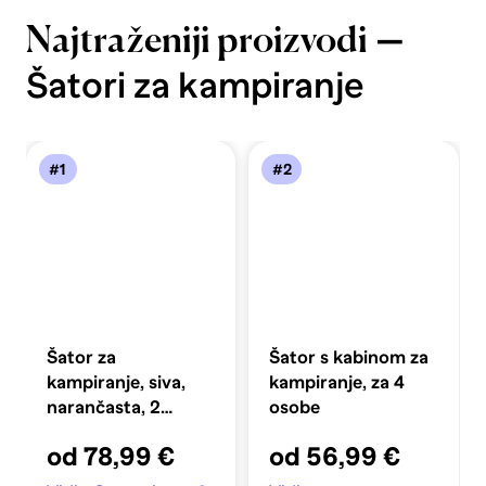
—
Najtraženiji proizvodi
Šatori za kampiranje
#1
#2
Šator za
Šator s kabinom za
kampiranje, siva,
kampiranje, za 4
narančasta, 2
osobe
osobe, 193 x 122 x
od 78,99 €
od 56,99 €
96 cm