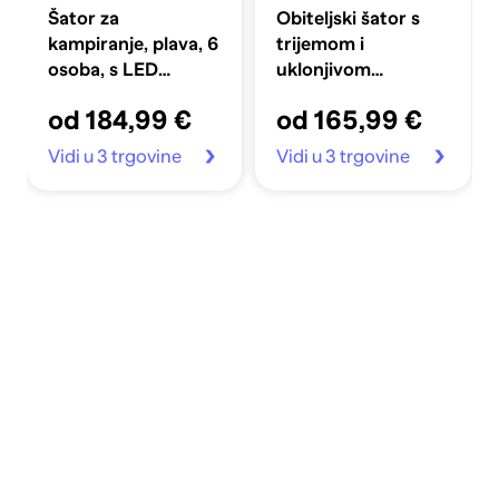
Šator za
Obiteljski šator s
kampiranje, plava, 6
trijemom i
osoba, s LED
uklonjivom
svjetlom, 344 x 282
ceradom, siva i
od 184,99 €
od 165,99 €
x 212 cm
narančasta, 6
osoba
Vidi u 3 trgovine
Vidi u 3 trgovine