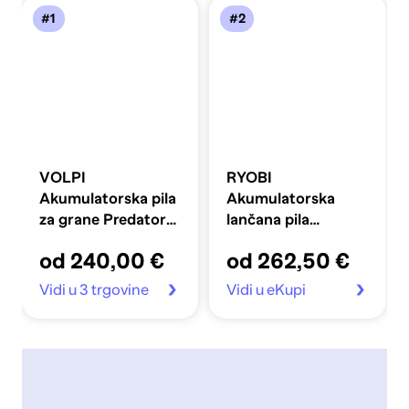
#1
#2
VOLPI
RYOBI
Akumulatorska pila
Akumulatorska
za grane Predator
lančana pila
PVS5100
RY36CSX35A-0
od 240,00 €
od 262,50 €
Vidi u 3 trgovine
Vidi u eKupi