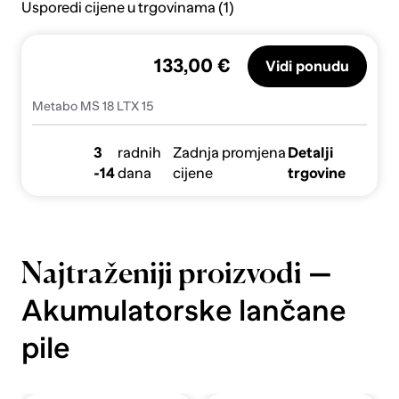
Usporedi cijene u trgovinama (1)
133,00 €
Vidi ponudu
Metabo MS 18 LTX 15
3
radnih
Zadnja promjena
Detalji
-14
dana
cijene
trgovine
—
Najtraženiji proizvodi
Akumulatorske lančane
pile