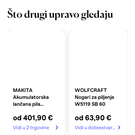
Što drugi upravo gledaju
MAKITA
WOLFCRAFT
Akumulatorska
Nogari za piljenje
lančana pila
W5119 SB 60
UC011GZ, 40V
od 401,90 €
od 63,90 €
Vidi u 2 trgovine
Vidi u dobrestvari.hr