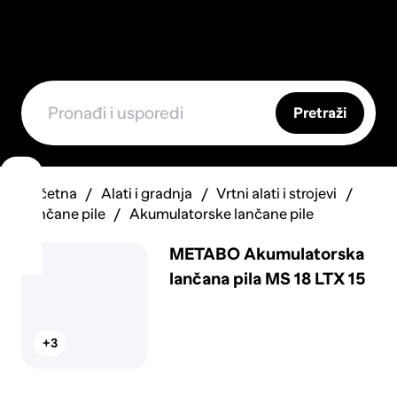
Pretraži
Početna
Alati i gradnja
Vrtni alati i strojevi
Lančane pile
Akumulatorske lančane pile
METABO Akumulatorska
lančana pila MS 18 LTX 15
+3