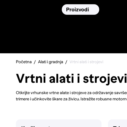
Osiguranja
Proizvodi
Namirnic
Pronađi, usporedi i donesi
najbolju
odluku o kupnji.
Početna
Alati i gradnja
Vrtni alati i strojevi
Vrtni alati i strojev
Otkrijte vrhunske vrtne alate i strojeve za održavanje savrš
trimere i učinkovite škare za živicu. Istražite robusne motorne
Nabavite kvalitetne ručne alate poput lopata, grablja i vrt
navodnjavanje i kompostiranje. Od malih električnih alata do
rješenje za svaki vrtlarski zadatak. Transformirajte svoj vrt uz
strojeva.