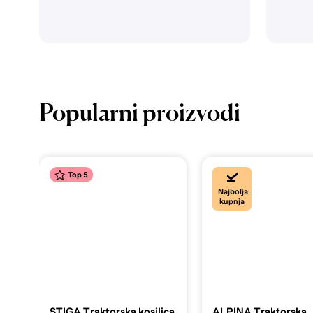
Popularni proizvodi
Top 5
Najbolja
kupnja
STIGA Traktorska kosilica
ALPINA Traktorska