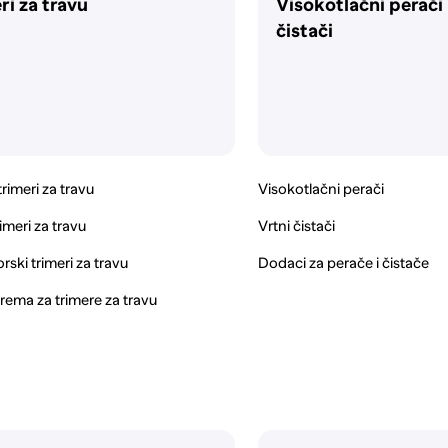
ri za travu
Visokotlačni perači 
čistači
trimeri za travu
Visokotlačni perači
imeri za travu
Vrtni čistači
ski trimeri za travu
Dodaci za perače i čistače
prema za trimere za travu