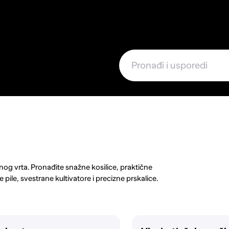
e
i
enog vrta. Pronađite snažne kosilice, praktične
 pile, svestrane kultivatore i precizne prskalice.
nih škara. Opremite se pouzdanim sustavima za
 velikih benzinskih strojeva, pronađite idealno
 pomoć inovativnih i izdržljivih vrtnih alata i