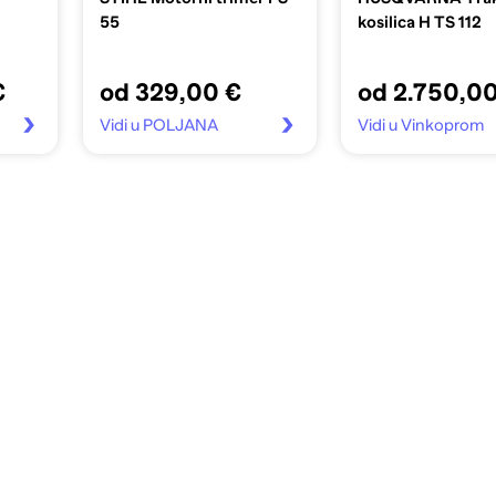
55
kosilica H TS 112
€
od 329,00 €
od 2.750,0
Vidi u POLJANA
Vidi u Vinkoprom