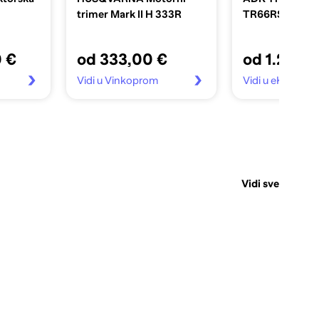
trimer Mark II H 333R
TR66RSD4, cr
0 €
od 333,00 €
od 1.299,
Vidi u Vinkoprom
Vidi u eKupi
Vidi sve