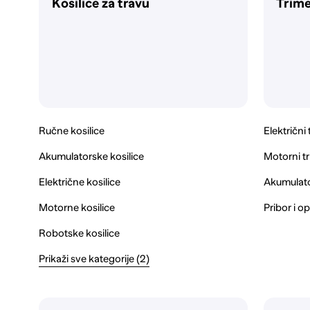
Kosilice za travu
Trime
Ručne kosilice
Električni 
Akumulatorske kosilice
Motorni tr
Električne kosilice
Akumulator
Motorne kosilice
Pribor i o
Robotske kosilice
Prikaži sve kategorije (2)