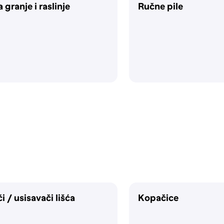
a granje i raslinje
Ručne pile
i / usisavači lišća
Kopačice