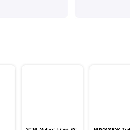
STIHL Motorni trimer FS
HUSQVARNA Trak