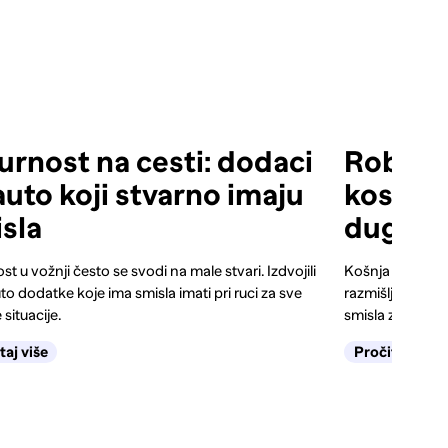
urnost na cesti: dodaci
Robotsk
auto koji stvarno imaju
kosilica
sla
dugoroč
st u vožnji često se svodi na male stvari. Izdvojili
Košnja trave mo
o dodatke koje ima smisla imati pri ruci za sve
razmišljaš. Razli
 situacije.
smisla za tebe.
taj više
Pročitaj više