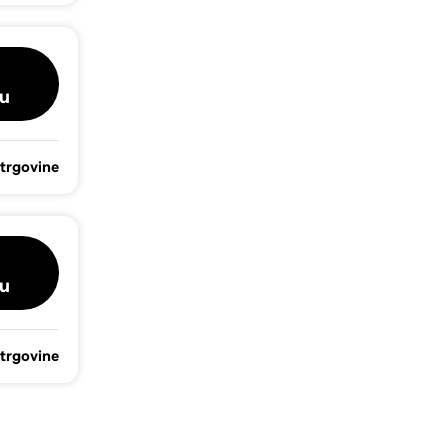
u
 trgovine
u
 trgovine