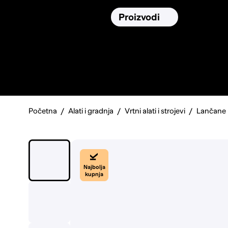
Osiguranja
Proizvodi
Namirnic
Pronađi, usporedi i donesi
najbolju
odluku o kupnji.
Početna
Alati i gradnja
Vrtni alati i strojevi
Lančane 
Najbolja
kupnja