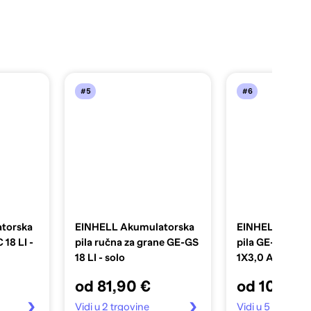
#5
#6
torska
EINHELL Akumulatorska
EINHELL Akumu
 18 LI -
pila ručna za grane GE-GS
pila GE-LC 18 LI
18 LI - solo
1X3,0 Ah SET
od 81,90 €
od 100,20
Vidi u 2 trgovine
Vidi u 5 trgovin