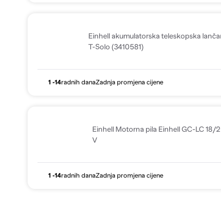
Einhell akumulatorska teleskopska lanča
T-Solo (3410581)
1 -14
radnih dana
Zadnja promjena cijene
Einhell Motorna pila Einhell GC-LC 18/2
V
1 -14
radnih dana
Zadnja promjena cijene