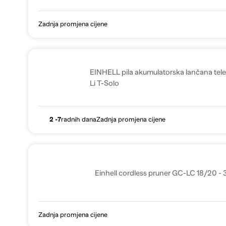
Zadnja promjena cijene
EINHELL pila akumulatorska lančana te
Li T-Solo
2 -7
radnih dana
Zadnja promjena cijene
Einhell cordless pruner GC-LC 18/20 -
Zadnja promjena cijene