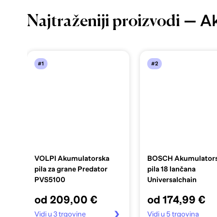
— Ak
Najtraženiji proizvodi
#1
#2
VOLPI Akumulatorska
BOSCH Akumulator
pila za grane Predator
pila 18 lančana
PVS5100
Universalchain
od 209,00 €
od 174,99 €
Vidi u 3 trgovine
Vidi u 5 trgovina