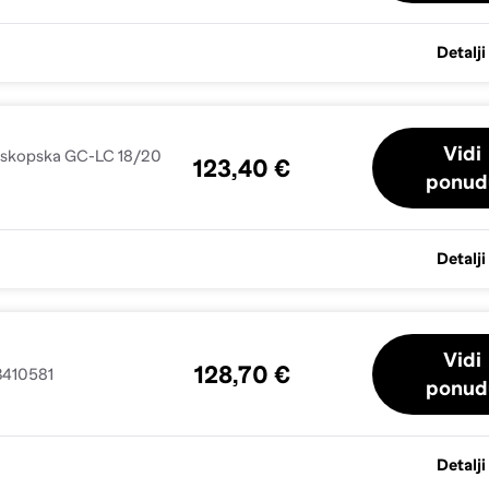
Detalji
Vidi
leskopska GC-LC 18/20
123,40 €
ponud
Detalji
Vidi
128,70 €
 3410581
ponud
Detalji