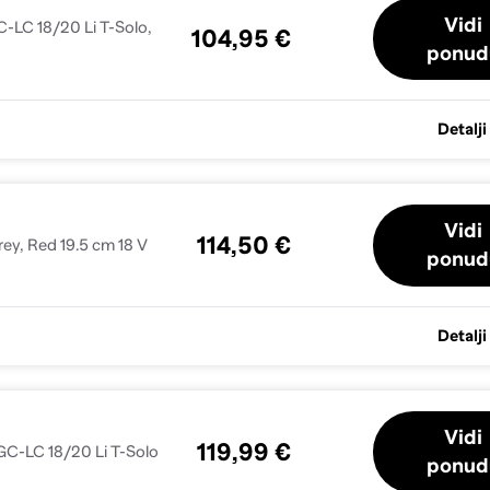
Vidi
-LC 18/20 Li T-Solo,
104,95 €
ponud
Detalji
Vidi
114,50 €
rey, Red 19.5 cm 18 V
ponud
Detalji
Vidi
119,99 €
GC-LC 18/20 Li T-Solo
ponud