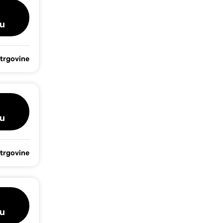
u
 trgovine
u
 trgovine
u