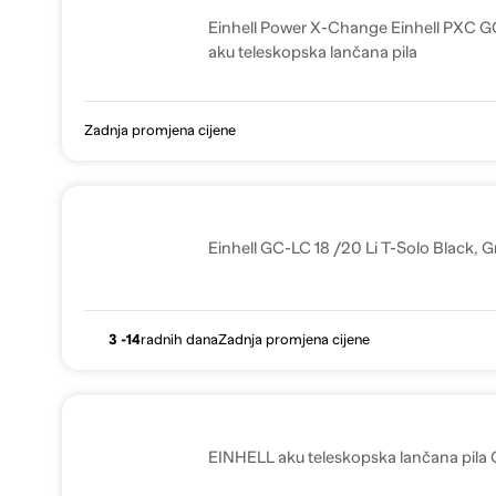
Einhell Power X-Change Einhell PXC GC
aku teleskopska lančana pila
Zadnja promjena cijene
Einhell GC-LC 18 /20 Li T-Solo Black, G
3 -14
radnih dana
Zadnja promjena cijene
EINHELL aku teleskopska lančana pila 