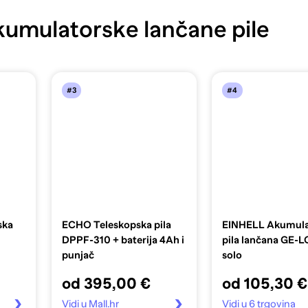
umulatorske lančane pile
#3
#4
ska
ECHO Teleskopska pila
EINHELL Akumula
DPPF-310 + baterija 4Ah i
pila lančana GE-LC
punjač
solo
od 395,00 €
od 105,30 €
Vidi u Mall.hr
Vidi u 6 trgovina