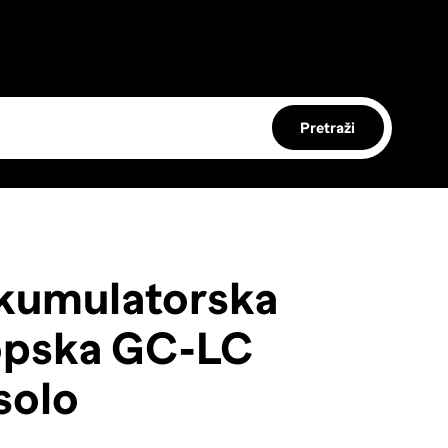
Pretraži
kumulatorska
kopska GC-LC
solo