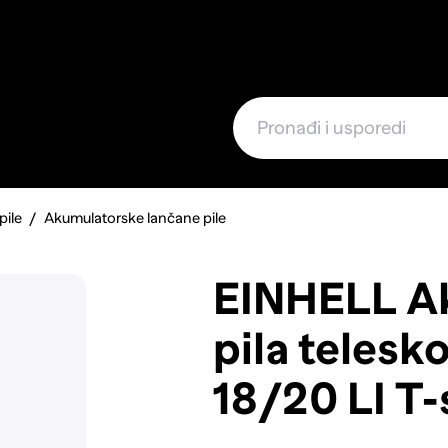
e
pile
Akumulatorske lančane pile
EINHELL A
pila teles
18/20 LI T-