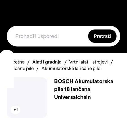
Pretraži
Početna
Alati i gradnja
Vrtni alati i strojevi
Lančane pile
Akumulatorske lančane pile
BOSCH Akumulatorska
pila 18 lančana
Universalchain
+1