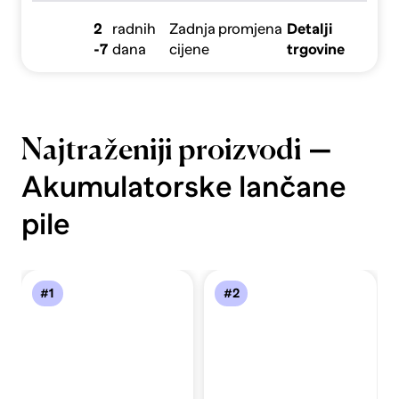
2
radnih
Zadnja promjena
Detalji
-7
dana
cijene
trgovine
—
Najtraženiji proizvodi
Akumulatorske lančane
pile
#1
#2