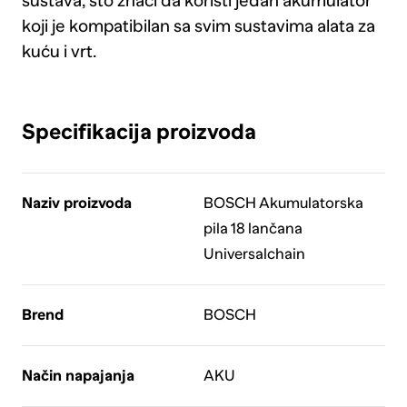
sustava, što znači da koristi jedan akumulator
koji je kompatibilan sa svim sustavima alata za
kuću i vrt.
Specifikacija proizvoda
Naziv proizvoda
BOSCH Akumulatorska
pila 18 lančana
Universalchain
Brend
BOSCH
Način napajanja
AKU