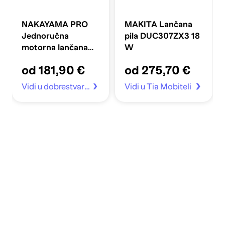
NAKAYAMA PRO
MAKITA Lančana
Jednoručna
pila DUC307ZX3 18
motorna lančana
W
pila PC3530 1,35 KS
od 181,90 €
od 275,70 €
1/4" 25 cm
Vidi u dobrestvari.hr
Vidi u Tia Mobiteli