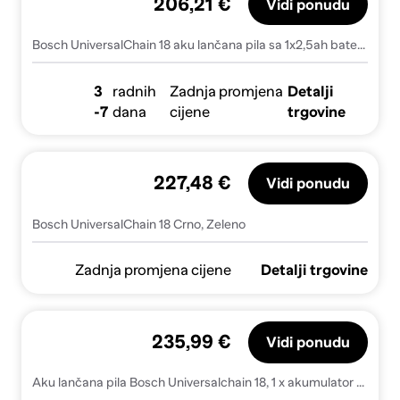
206,21 €
Vidi ponudu
Bosch UniversalChain 18 aku lančana pila sa 1x2,5ah baterije-06008B8000
3
radnih
Zadnja promjena
Detalji
-7
dana
cijene
trgovine
227,48 €
Vidi ponudu
Bosch UniversalChain 18 Crno, Zeleno
Zadnja promjena cijene
Detalji trgovine
235,99 €
Vidi ponudu
Aku lančana pila Bosch Universalchain 18, 1 x akumulator Pba 18v 2.5ah