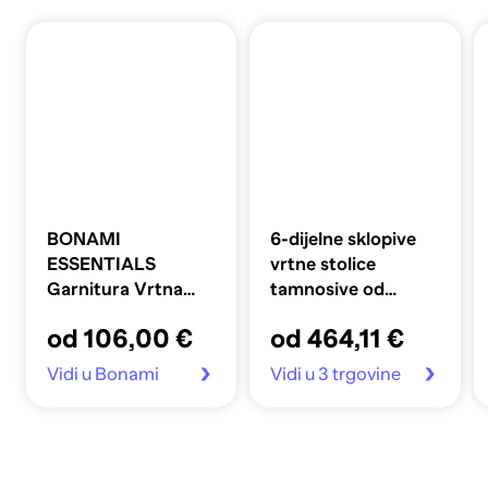
BONAMI
6-dijelne sklopive
ESSENTIALS
vrtne stolice
Garnitura Vrtna
tamnosive od
Retro, bijeli
tkanine
od 106,00 €
od 464,11 €
Vidi u Bonami
Vidi u 3 trgovine