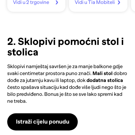
Vidi u 2 trgovine
Vidi u Tia Mobiteli
2. Sklopivi pomoćni stol i
stolica
Sklopivi namještaj
savršen je za manje balkone gdje
svaki centimetar prostora puno znači.
Mali stol
dobro
dođe za jutarnju kavu ili laptop, dok
dodatna stolica
često spašava situaciju kad dođe više ljudi nego što je
bilo predviđeno. Bonus je što se sve lako spremi kad
ne treba.
Istraži cijelu ponudu