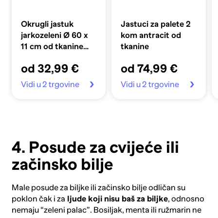
Okrugli jastuk
Jastuci za palete 2
jarkozeleni Ø 60 x
kom antracit od
11 cm od tkanine
tkanine
Oxford
od 32,99 €
od 74,99 €
Vidi u 2 trgovine
Vidi u 2 trgovine
4. Posude za cvijeće ili
začinsko bilje
Male
posude za biljke
ili začinsko bilje odličan su
poklon čak i za
ljude koji nisu baš za biljke
, odnosno
nemaju “zeleni palac”. Bosiljak, menta ili ružmarin ne