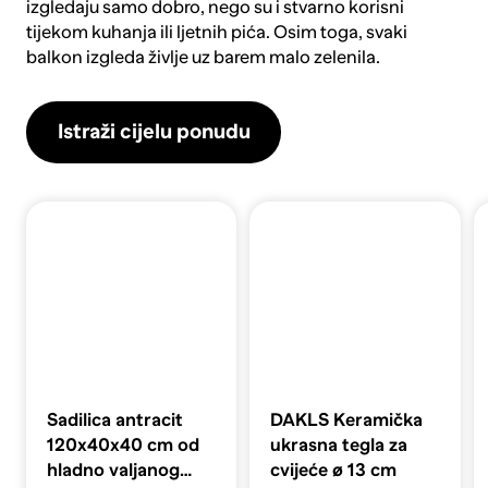
izgledaju samo dobro, nego su i stvarno korisni
tijekom kuhanja ili ljetnih pića. Osim toga, svaki
balkon izgleda življe uz barem malo zelenila.
Istraži cijelu ponudu
Sadilica antracit
DAKLS Keramička
120x40x40 cm od
ukrasna tegla za
hladno valjanog
cvijeće ø 13 cm