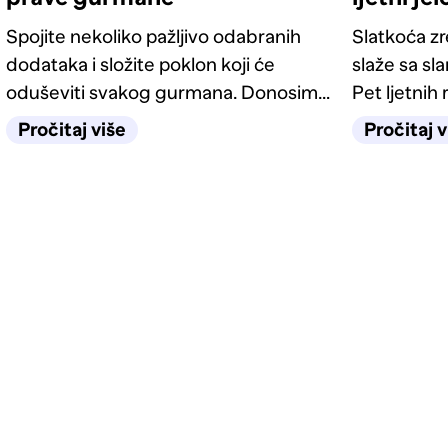
Spojite nekoliko pažljivo odabranih
Slatkoća z
dodataka i složite poklon koji će
slaže sa sl
oduševiti svakog gurmana. Donosimo
Pet ljetnih 
četiri odlične ideje.
kategorije 
Pročitaj više
Pročitaj v