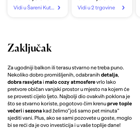
Vidi u Šareni Kutak
Vidi u 2 trgovine
Zaključak
Za ugodniji balkon ili terasu stvarno ne treba puno.
Nekoliko dobro promišljenih, odabranih
detalja
,
dobra
rasvjeta
i
malo
cozy atmosfere
vrlo lako
pretvore običan vanjski prostor u mjesto na kojem će
se provesti cijelo ljeto. Najbolji dio ovakvih poklona je
što se stvarno koriste, pogotovo čim krenu
prve tople
večeri
i
sezona
kad želimo”još samo pet minuta”
sjediti vani. Plus, ako se sami pozovete u goste, moglo
bi se reći da je ovo investicija i u vaše toplije dane!