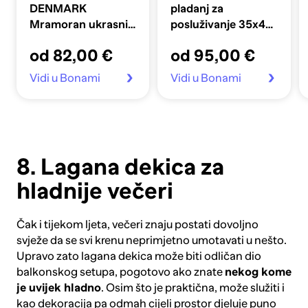
DENMARK
pladanj za
Mramoran ukrasni
posluživanje 35x45
pladanj 16x31 cm
cm Structure
od 82,00 €
od 95,00 €
Marble
Vidi u Bonami
Vidi u Bonami
8. Lagana dekica za
hladnije večeri
Čak i tijekom ljeta, večeri znaju postati dovoljno
svježe da se svi krenu neprimjetno umotavati u nešto.
Upravo zato
lagana dekica
može biti odličan dio
balkonskog setupa, pogotovo ako znate
nekog kome
je uvijek hladno
. Osim što je praktična, može služiti i
kao dekoracija pa odmah cijeli prostor djeluje puno