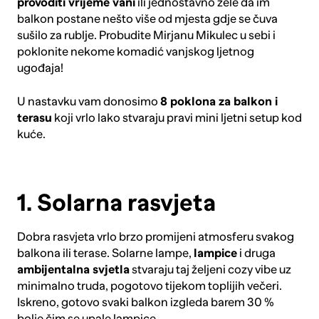
provoditi vrijeme vani
ili jednostavno žele da im
balkon postane nešto više od mjesta gdje se čuva
sušilo za rublje. Probudite Mirjanu Mikulec u sebi i
poklonite nekome komadić vanjskog ljetnog
ugođaja!
U nastavku vam donosimo
8 poklona za balkon i
terasu
koji vrlo lako stvaraju pravi mini ljetni setup kod
kuće.
1. Solarna rasvjeta
Dobra rasvjeta vrlo brzo promijeni atmosferu svakog
balkona ili terase.
Solarne lampe
,
lampice
i druga
ambijentalna svjetla
stvaraju taj željeni cozy vibe uz
minimalno truda, pogotovo tijekom toplijih večeri.
Iskreno, gotovo svaki balkon izgleda barem 30 %
bolje čim se upale lampice.