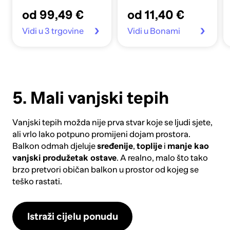
čelika
od 99,49 €
od 11,40 €
Vidi u 3 trgovine
Vidi u Bonami
5. Mali vanjski tepih
Vanjski tepih
možda nije prva stvar koje se ljudi sjete,
ali vrlo lako potpuno promijeni dojam prostora.
Balkon odmah djeluje
sređenije
,
toplije
i
manje kao
vanjski produžetak ostave
. A realno, malo što tako
brzo pretvori običan balkon u prostor od kojeg se
teško rastati.
Istraži cijelu ponudu