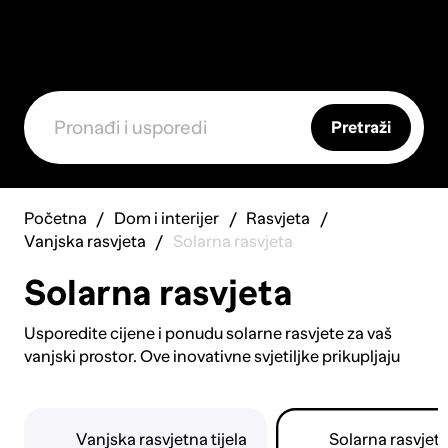
Pretraži
Početna
Dom i interijer
Rasvjeta
Vanjska rasvjeta
Solarna rasvjeta
Solarna rasvjeta
Usporedite cijene i ponudu solarne rasvjete za vaš
vanjski prostor. Ove inovativne svjetiljke prikupljaju
sunčevu energiju tijekom dana i automatski se pale
noću, pružajući besplatno osvjetljenje bez potrebe za
električnim instalacijama. Pronađite solarne lampe za
Vanjska rasvjetna tijela
Solarna rasvjet