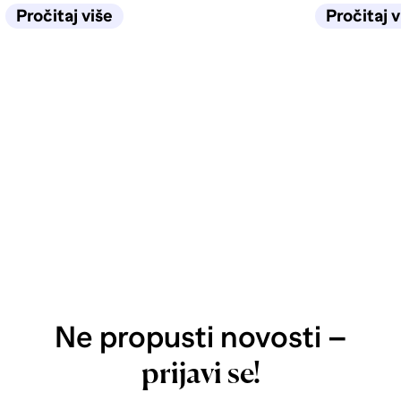
život u kuhinji biti jednostavan
selidbe tra
Pročitaj više
Pročitaj v
sljedećih deset godina.
Ne propusti novosti –
prijavi se!