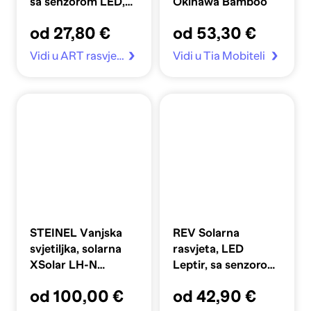
sa senzorom LED,
Okinawa Bamboo
4,5W, 430lm,
od 27,80 €
od 53,30 €
4000K, IP44
Vidi u ART rasvjeta
Vidi u Tia Mobiteli
STEINEL Vanjska
REV Solarna
svjetiljka, solarna
rasvjeta, LED
XSolar LH-N
Leptir, sa senzorom,
antracit
3,2W, crna
od 100,00 €
od 42,90 €