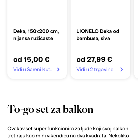
Deka, 150x200 cm,
LIONELO Deka od
nijansa ružičaste
bambusa, siva
od 15,00 €
od 27,99 €
Vidi u Šareni Kutak
Vidi u 2 trgovine
To-go set za balkon
Ovakav set super funkcionira za ljude koji svoj balkon
tretiraju kao mini vikendicu na dva kvadrata. Nekoliko