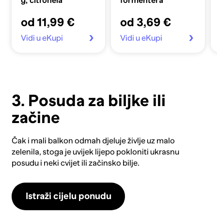
g, citronela
formentera
od 11,99 €
od 3,69 €
Vidi u eKupi
Vidi u eKupi
3. Posuda za biljke ili
začine
Čak i mali balkon odmah djeluje življe uz malo
zelenila, stoga je uvijek lijepo pokloniti ukrasnu
posudu i neki cvijet ili začinsko bilje.
Istraži cijelu ponudu