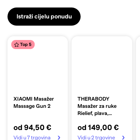
Istraži cijelu ponudu
Top 5
XIAOMI Masažer
THERABODY
Massage Gun 2
Masažer za ruke
Rielief, plava,
EU/UK
od 94,50 €
od 149,00 €
Vidi u 7 trgovina
Vidi u 2 trgovine