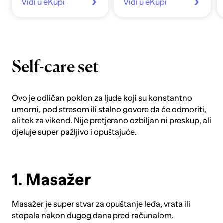
Vidi u eKupi
Vidi u eKupi
Self-care set
Ovo je odličan poklon za ljude koji su konstantno
umorni, pod stresom ili stalno govore da će odmoriti,
ali tek za vikend. Nije pretjerano ozbiljan ni preskup, ali
djeluje super pažljivo i opuštajuće.
1. Masažer
Masažer
je super stvar za opuštanje leđa, vrata ili
stopala nakon dugog dana pred računalom.