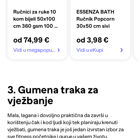
Ručnici za ruke 10
ESSENZA BATH
kom bijeli 50x100
Ručnik Popcorn
cm 360 gsm 100 %
30x50 cm sivi
pamuk
od 74,99 €
od 3,98 €
Vidi u megapopust.hr
Vidi u eKupi
3. Gumena traka za
vježbanje
Mala, lagana i dovoljno praktična da završi u
korištenju čak i kod ljudi koji tek planiraju krenuti
vježbati,
gumena traka
je još jedan izvrstan izbor za
sve fitness početnike i gurue u vašem životu.