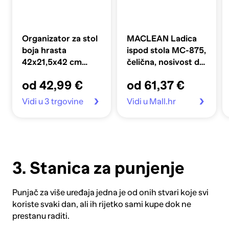
Organizator za stol
MACLEAN Ladica
boja hrasta
ispod stola MC-875,
42x21,5x42 cm
čelična, nosivost do
konstruirano drvo
5 kg, organizator u
od 42,99 €
od 61,37 €
ladici
Vidi u 3 trgovine
Vidi u Mall.hr
3. Stanica za punjenje
Punjač za više uređaja
jedna je od onih stvari koje svi
koriste svaki dan, ali ih rijetko sami kupe dok ne
prestanu raditi.