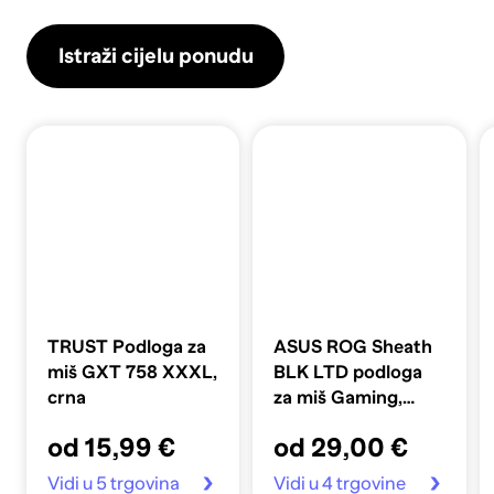
Istraži cijelu ponudu
TRUST Podloga za
ASUS ROG Sheath
miš GXT 758 XXXL,
BLK LTD podloga
crna
za miš Gaming,
crno-siva
od 15,99 €
od 29,00 €
Vidi u 5 trgovina
Vidi u 4 trgovine