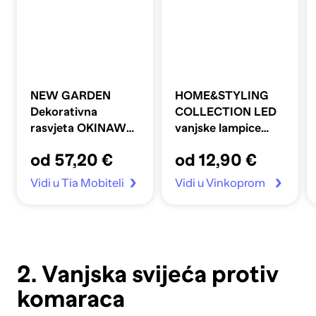
NEW GARDEN
HOME&STYLING
Dekorativna
COLLECTION LED
rasvjeta OKINAWA
vanjske lampice
GUIRNALDA
240W
od 57,20 €
od 12,90 €
SOLAR
Vidi u Tia Mobiteli
Vidi u Vinkoprom
2. Vanjska svijeća protiv
komaraca