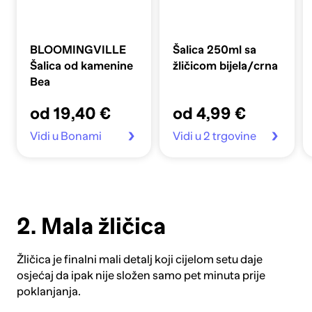
BLOOMINGVILLE
Šalica 250ml sa
Šalica od kamenine
žličicom bijela/crna
Bea
od 19,40 €
od 4,99 €
Vidi u Bonami
Vidi u 2 trgovine
2. Mala žličica
Žličica
je finalni mali detalj koji cijelom setu daje
osjećaj da ipak nije složen samo pet minuta prije
poklanjanja.