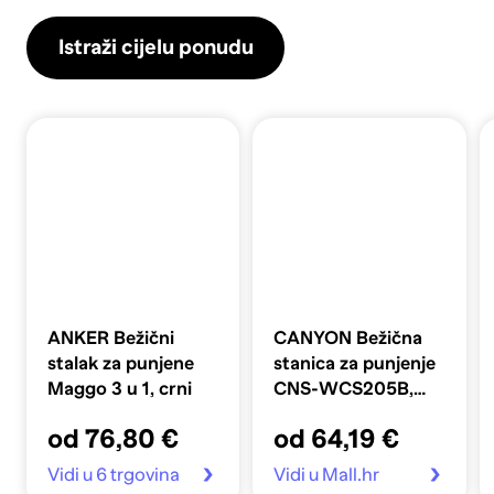
Istraži cijelu ponudu
ANKER Bežični
CANYON Bežična
stalak za punjene
stanica za punjenje
Maggo 3 u 1, crni
CNS-WCS205B,
crna
od 76,80 €
od 64,19 €
Vidi u 6 trgovina
Vidi u Mall.hr