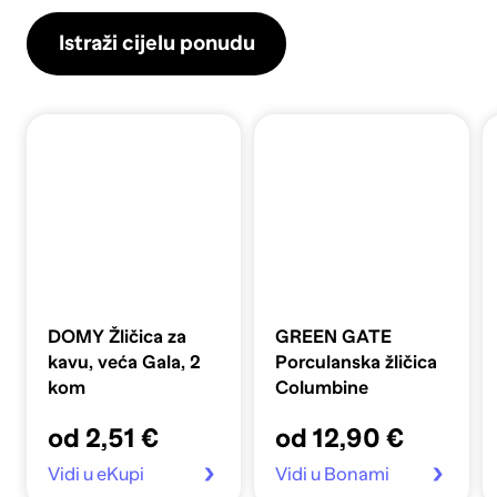
Istraži cijelu ponudu
DOMY Žličica za
GREEN GATE
kavu, veća Gala, 2
Porculanska žličica
kom
Columbine
od 2,51 €
od 12,90 €
Vidi u eKupi
Vidi u Bonami