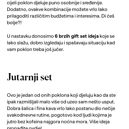
cijeli poklon djeluje puno osobnije i sređenije.
Dodatno, ovakve kombinacije možete vrlo lako
prilagoditi različitim budžetima i interesima. Di ćeš
bolje?!
U nastavku donosimo
6 brzih gift set ideja
koje se
lako slažu, dobro izgledaju i spašavaju situaciju kad
vam poklon treba još jučer.
Jutarnji set
Ovo je jedan od onih poklona koji djeluju kao da ste
ipak razmišljali malo više od uzeo sam nešto usput.
Dobra šalica i fina kava vrlo lako postanu dio nečije
svakodnevne rutine, pogotovo kod ljudi kojima je
jutro bez kofeina najgora noćna mora. Više ideja
pronađite
ovdje
!