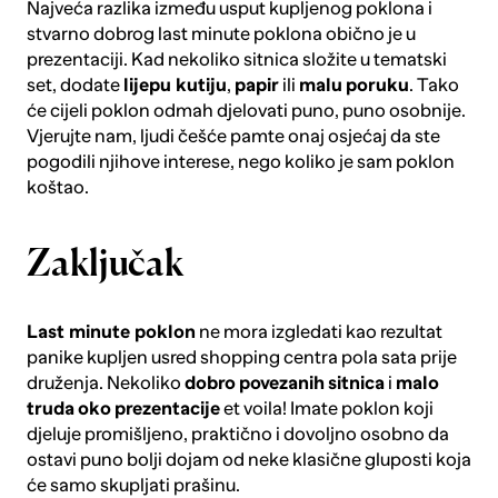
Najveća razlika između usput kupljenog poklona i
stvarno dobrog last minute poklona obično je u
prezentaciji. Kad nekoliko sitnica složite u tematski
set, dodate
lijepu kutiju
,
papir
ili
malu
poruku
. Tako
će cijeli poklon odmah djelovati puno, puno osobnije.
Vjerujte nam, ljudi češće pamte onaj osjećaj da ste
pogodili njihove interese, nego koliko je sam poklon
koštao.
Zaključak
Last minute poklon
ne mora izgledati kao rezultat
panike kupljen usred shopping centra pola sata prije
druženja. Nekoliko
dobro
povezanih
sitnica
i
malo
truda
oko
prezentacije
et voila! Imate poklon koji
djeluje promišljeno, praktično i dovoljno osobno da
ostavi puno bolji dojam od neke klasične gluposti koja
će samo skupljati prašinu.