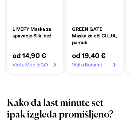
LIVEFY Maska za
GREEN GATE
spavanje Silk, bež
Maska za oči CILJA,
pamuk
od 14,90 €
od 19,40 €
Vidi u MobileGO
Vidi u Bonami
Kako da last minute set
ipak izgleda promišljeno?