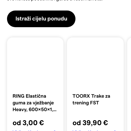
Istraži cijelu ponudu
RING Elastična
TOORX Trake za
guma za vježbanje
trening FST
Heavy, 600×50×1,2
mm, plava
od 3,00 €
od 39,90 €