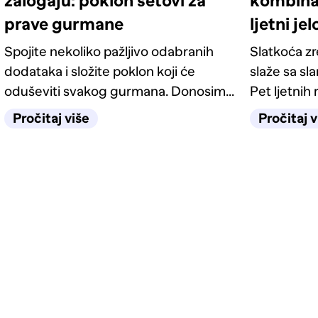
zalogaju: poklon setovi za
kombinac
prave gurmane
ljetni je
Spojite nekoliko pažljivo odabranih
Slatkoća z
dodataka i složite poklon koji će
slaže sa sl
oduševiti svakog gurmana. Donosimo
Pet ljetnih 
četiri odlične ideje.
kategorije 
Pročitaj više
Pročitaj v