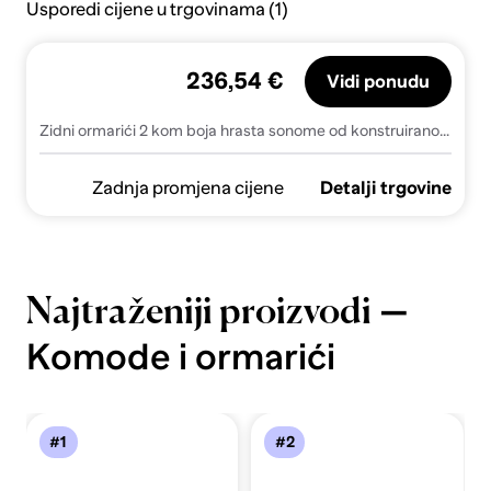
Usporedi cijene u trgovinama (1)
236,54 €
Vidi ponudu
Zidni ormarići 2 kom boja hrasta sonome od konstruiranog drva - sonoma hrast 2 Crni U-oblik
Zadnja promjena cijene
Detalji trgovine
—
Najtraženiji proizvodi
Komode i ormarići
#1
#2