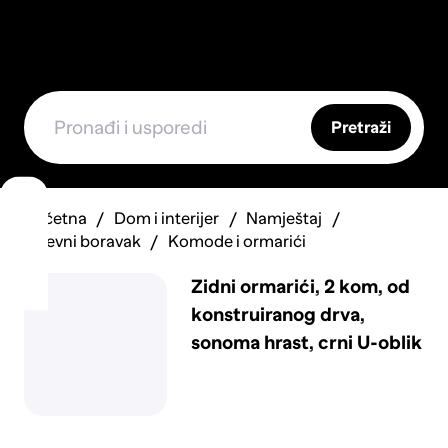
Pretraži
Početna
Dom i interijer
Namještaj
Dnevni boravak
Komode i ormarići
Zidni ormarići, 2 kom, od
konstruiranog drva,
sonoma hrast, crni U-oblik