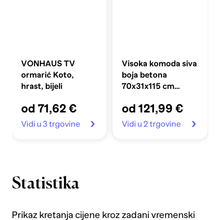
VONHAUS TV
Visoka komoda siva
ormarić Koto,
boja betona
hrast, bijeli
70x31x115 cm
konstruirano drvo
od 71,62 €
od 121,99 €
Vidi u 3 trgovine
Vidi u 2 trgovine
Statistika
Prikaz kretanja cijene kroz zadani vremenski