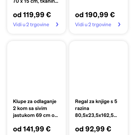
70 x 15 cm, tkanina,
crni
od 119,99 €
od 190,99 €
Vidi u 2 trgovine
Vidi u 2 trgovine
Klupe za odlaganje
Regal za knjige s 5
2 kom sa sivim
razina
jastukom 69 cm od
80,5x23,5x162,5
rogoza
cm, drveni, boja
od 141,99 €
od 92,99 €
hrasta