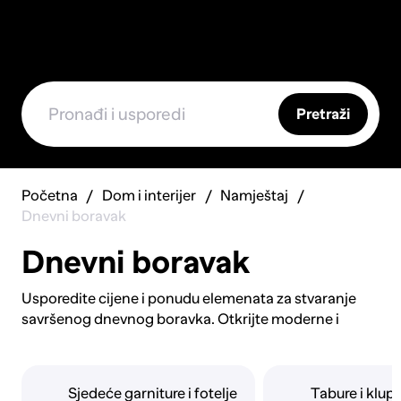
Pretraži
Početna
Dom i interijer
Namještaj
Dnevni boravak
Dnevni boravak
Usporedite cijene i ponudu elemenata za stvaranje
savršenog dnevnog boravka. Otkrijte moderne i
klasične stilove namještaja za opuštanje i druženje.
Pronađite udobne sofe i fotelje u različitim
materijalima - od kože do tkanine. Saznajte o
Sjedeće garniture i fotelje
Tabure i klup