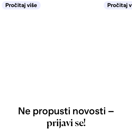
život u kuhinji biti jednostavan
selidbe tra
Pročitaj više
Pročitaj v
sljedećih deset godina.
Ne propusti novosti –
prijavi se!