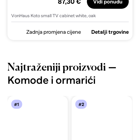
87,30 €
Vidi ponudu
VonHaus Koto small TV cabinet white, oak
Zadnja promjena cijene
Detalji trgovine
—
Najtraženiji proizvodi
Komode i ormarići
#1
#2