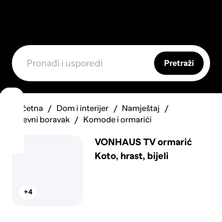
Pretraži
Početna
Dom i interijer
Namještaj
Dnevni boravak
Komode i ormarići
VONHAUS TV ormarić
Koto, hrast, bijeli
+4