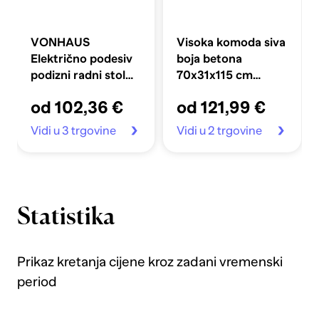
VONHAUS
Visoka komoda siva
Električno podesiv
boja betona
podizni radni stol
70x31x115 cm
100 x 60 cm s USB-
konstruirano drvo
od 102,36 €
od 121,99 €
C priključkom za
punjenje, crni
Vidi u 3 trgovine
Vidi u 2 trgovine
Statistika
Prikaz kretanja cijene kroz zadani vremenski
period