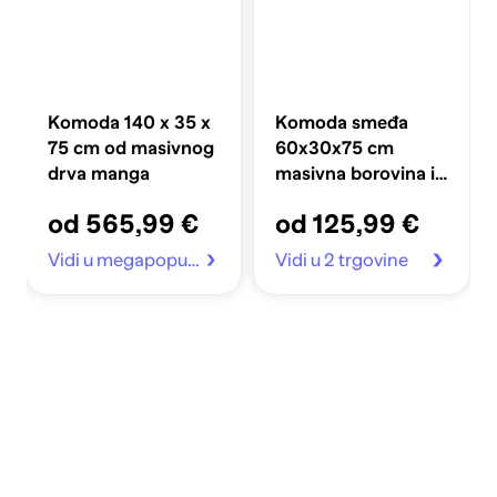
Komoda 140 x 35 x
Komoda smeđa
75 cm od masivnog
60x30x75 cm
drva manga
masivna borovina i
prirodni ratan
od 565,99 €
od 125,99 €
Vidi u megapopust.hr
Vidi u 2 trgovine