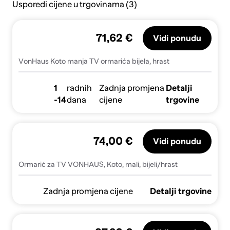
Usporedi cijene u trgovinama (3)
71,62 €
Vidi ponudu
VonHaus Koto manja TV ormarića bijela, hrast
1
radnih
Zadnja promjena
Detalji
-14
dana
cijene
trgovine
74,00 €
Vidi ponudu
Ormarić za TV VONHAUS, Koto, mali, bijeli/hrast
Zadnja promjena cijene
Detalji trgovine