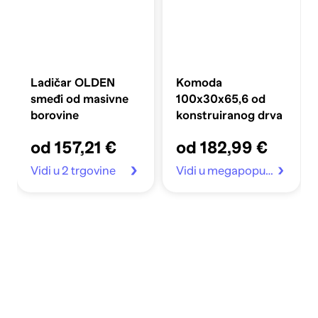
Ladičar OLDEN
Komoda
smeđi od masivne
100x30x65,6 od
borovine
konstruiranog drva
od 157,21 €
od 182,99 €
Vidi u 2 trgovine
Vidi u megapopust.hr