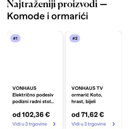
—
Najtraženiji proizvodi
Komode i ormarići
#1
#2
VONHAUS
VONHAUS TV
Električno podesiv
ormarić Koto,
podizni radni stol
hrast, bijeli
100 x 60 cm s USB-
od 102,36 €
od 71,62 €
C priključkom za
punjenje, crni
Vidi u 3 trgovine
Vidi u 3 trgovine