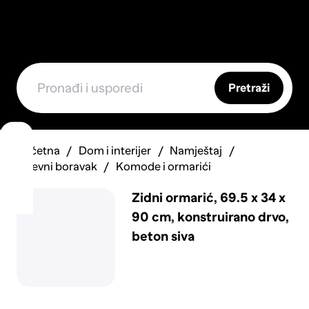
Pretraži
Početna
Dom i interijer
Namještaj
Dnevni boravak
Komode i ormarići
Zidni ormarić, 69.5 x 34 x
90 cm, konstruirano drvo,
beton siva