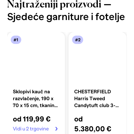
—
Najtraženiji proizvodi
Sjedeće garniture i fotelje
#1
#2
Sklopivi kauč na
CHESTERFIELD
razvlačenje, 190 x
Harris Tweed
70 x 15 cm, tkanina,
Candytuft club 3-
crni
Sjedišta Trosjed
od 119,99 €
od
5.380,00 €
Vidi u 2 trgovine