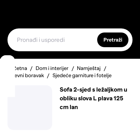
Pretraži
Početna
Dom i interijer
Namještaj
Dnevni boravak
Sjedeće garniture i fotelje
Sofa 2-sjed s ležaljkom u
obliku slova L plava 125
cm lan