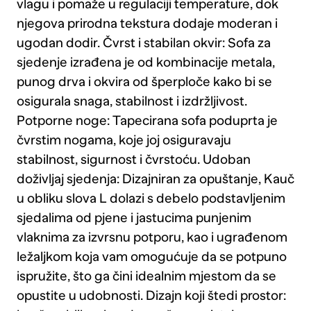
vlagu i pomaže u regulaciji temperature, dok
njegova prirodna tekstura dodaje moderan i
ugodan dodir. Čvrst i stabilan okvir: Sofa za
sjedenje izrađena je od kombinacije metala,
punog drva i okvira od šperploče kako bi se
osigurala snaga, stabilnost i izdržljivost.
Potporne noge: Tapecirana sofa poduprta je
čvrstim nogama, koje joj osiguravaju
stabilnost, sigurnost i čvrstoću. Udoban
doživljaj sjedenja: Dizajniran za opuštanje, Kauč
u obliku slova L dolazi s debelo podstavljenim
sjedalima od pjene i jastucima punjenim
vlaknima za izvrsnu potporu, kao i ugrađenom
ležaljkom koja vam omogućuje da se potpuno
ispružite, što ga čini idealnim mjestom da se
opustite u udobnosti. Dizajn koji štedi prostor: