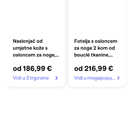
Naslonjač od
Fotelja s osloncem
umjetne kože s
za noge 2 kom od
osloncem za noge,
bouclé tkanine,
smeđi
crna
od 186,99 €
od 216,99 €
Vidi u 3 trgovine
Vidi u megapopust.hr