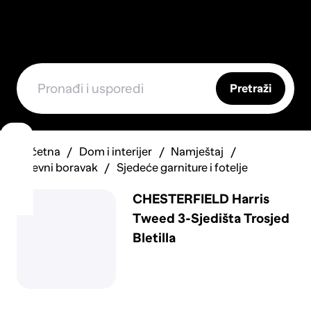
Pretraži
Početna
Dom i interijer
Namještaj
Dnevni boravak
Sjedeće garniture i fotelje
CHESTERFIELD Harris
Tweed 3-Sjedišta Trosjed
Bletilla