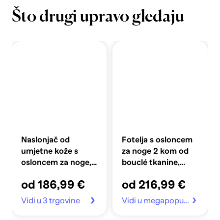
Što drugi upravo gledaju
Naslonjač od
Fotelja s osloncem
umjetne kože s
za noge 2 kom od
osloncem za noge,
bouclé tkanine,
smeđi
crna
od 186,99 €
od 216,99 €
Vidi u 3 trgovine
Vidi u megapopust.hr