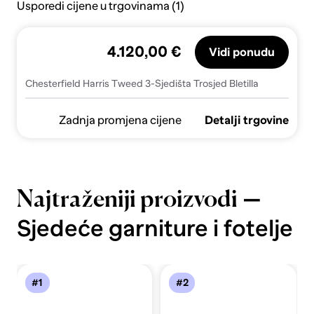
Usporedi cijene u trgovinama (1)
4.120,00 €
Vidi ponudu
Chesterfield Harris Tweed 3-Sjedišta Trosjed Bletilla
Zadnja promjena cijene
Detalji trgovine
—
Najtraženiji proizvodi
Sjedeće garniture i fotelje
#1
#2