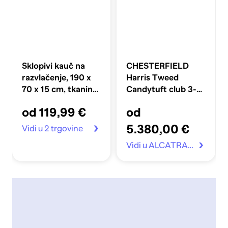
Sklopivi kauč na
CHESTERFIELD
razvlačenje, 190 x
Harris Tweed
70 x 15 cm, tkanina,
Candytuft club 3-
crni
Sjedišta Trosjed
od 119,99 €
od
5.380,00 €
Vidi u 2 trgovine
Vidi u ALCATRAZ.hr