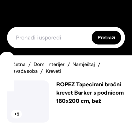
Pretraži
Početna
Dom i interijer
Namještaj
Spavaća soba
Kreveti
ROPEZ Tapecirani bračni
krevet Barker s podnicom
180x200 cm, bež
+2