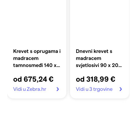
Krevet s oprugama i
Dnevni krevet s
madracem
madracem
tamnosmeđi 140 x
svjetlosivi 90 x 200
190 cm od tkanine
cm od tkanine
od 675,24 €
od 318,99 €
Vidi u Zebra.hr
Vidi u 3 trgovine