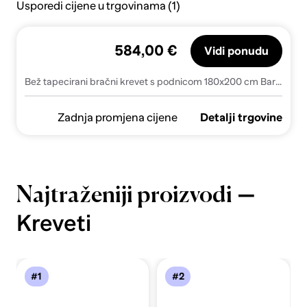
Usporedi cijene u trgovinama (1)
584,00 €
Vidi ponudu
Bež tapecirani bračni krevet s podnicom 180x200 cm Barker – Ropez
Zadnja promjena cijene
Detalji trgovine
—
Najtraženiji proizvodi
Kreveti
#1
#2