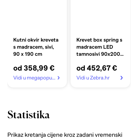
Kutni okvir kreveta
Krevet box spring s
s madracem, sivi,
madracem LED
90 x 190 cm
tamnosivi 90x200
cm baršun
od 358,99 €
od 452,67 €
Vidi u megapopust.hr
Vidi u Zebra.hr
Statistika
Prikaz kretanja cijene kroz zadani vremenski