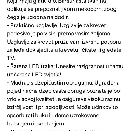
koja imaju glatki dio. Baršunasta tkanina
odlikuje se prepoznatljivom mekoćom, zbog
čega je ugodna na dodir.
- Praktično uzglavlje: Uzglavlje za krevet
podesivo je po visini prema vašim željama.
Uzglavlje za krevet pruža vam izvrsnu potporu
za leđa dok sjedite u krevetu i čitate ili gledate
TV.
- Šarena LED traka: Unesite razigranost u tamu
uz šarena LED svjetla!
- Madrac s džepičastim oprugama: Ugrađena
pojedinačna džepičasta opruga poznata je po
vrlo visokoj kvaliteti, a osigurava visoku razinu
izdržljivosti i prilagodljivosti. Može učinkovito
apsorbirati buku i udarce uzrokovane
bacanjem i okretanjem.