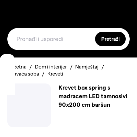
Pretraži
Početna
Dom i interijer
Namještaj
Spavaća soba
Kreveti
Krevet box spring s
madracem LED tamnosivi
90x200 cm baršun