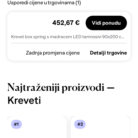
Usporedi cijene u trgovinama (1)
452,67 €
Vidi ponudu
Krevet box spring s madracem LED tamnosivi 90x200 cm baršun - Tamno siva 90 x 200 cm Obično s čavlima
Zadnja promjena cijene
Detalji trgovine
—
Najtraženiji proizvodi
Kreveti
#1
#2