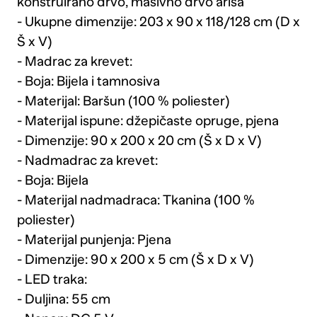
konstruirano drvo, masivno drvo ariša
- Ukupne dimenzije: 203 x 90 x 118/128 cm (D x
Š x V)
- Madrac za krevet:
- Boja: Bijela i tamnosiva
- Materijal: Baršun (100 % poliester)
- Materijal ispune: džepičaste opruge, pjena
- Dimenzije: 90 x 200 x 20 cm (Š x D x V)
- Nadmadrac za krevet:
- Boja: Bijela
- Materijal nadmadraca: Tkanina (100 %
poliester)
- Materijal punjenja: Pjena
- Dimenzije: 90 x 200 x 5 cm (Š x D x V)
- LED traka:
- Duljina: 55 cm