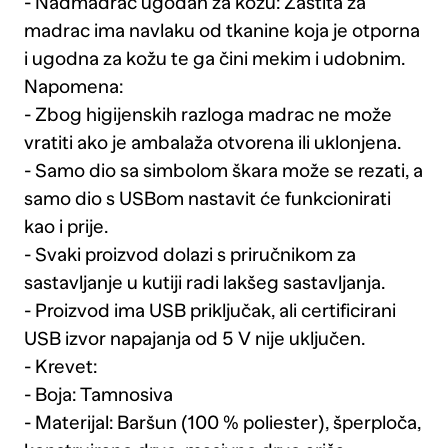
- Nadmadrac ugodan za kožu: Zaštita za
madrac ima navlaku od tkanine koja je otporna
i ugodna za kožu te ga čini mekim i udobnim.
Napomena:
- Zbog higijenskih razloga madrac ne može
vratiti ako je ambalaža otvorena ili uklonjena.
- Samo dio sa simbolom škara može se rezati, a
samo dio s USBom nastavit će funkcionirati
kao i prije.
- Svaki proizvod dolazi s priručnikom za
sastavljanje u kutiji radi lakšeg sastavljanja.
- Proizvod ima USB priključak, ali certificirani
USB izvor napajanja od 5 V nije uključen.
- Krevet:
- Boja: Tamnosiva
- Materijal: Baršun (100 % poliester), šperploča,