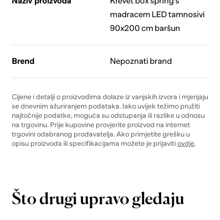
Naziv proizvoda
Krevet box spring s
madracem LED tamnosivi
90x200 cm baršun
Brend
Nepoznati brand
Cijene i detalji o proizvodima dolaze iz vanjskih izvora i mjenjaju
se dnevnim ažuriranjem podataka. Iako uvijek težimo pružiti
najtočnije podatke, moguća su odstupanja ili razlike u odnosu
na trgovinu. Prije kupovine provjerite proizvod na internet
trgovini odabranog prodavatelja. Ako primjetite grešku u
opisu proizvoda ili specifikacijama možete je prijaviti
ovdje
.
Što drugi upravo gledaju