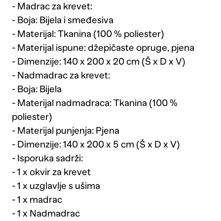
- Madrac za krevet:
- Boja: Bijela i smeđesiva
- Materijal: Tkanina (100 % poliester)
- Materijal ispune: džepičaste opruge, pjena
- Dimenzije: 140 x 200 x 20 cm (Š x D x V)
- Nadmadrac za krevet:
- Boja: Bijela
- Materijal nadmadraca: Tkanina (100 %
poliester)
- Materijal punjenja: Pjena
- Dimenzije: 140 x 200 x 5 cm (Š x D x V)
- Isporuka sadrži:
- 1 x okvir za krevet
- 1 x uzglavlje s ušima
- 1 x madrac
- 1 x Nadmadrac