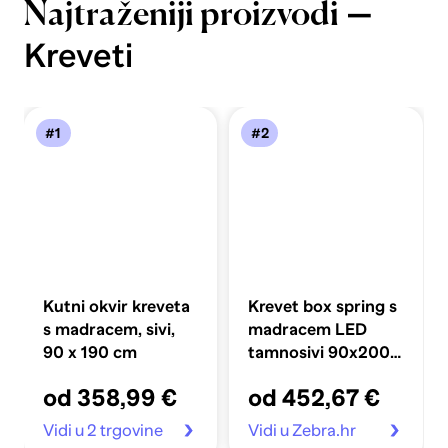
—
Najtraženiji proizvodi
Kreveti
#1
#2
Kutni okvir kreveta
Krevet box spring s
s madracem, sivi,
madracem LED
90 x 190 cm
tamnosivi 90x200
cm baršun
od 358,99 €
od 452,67 €
Vidi u 2 trgovine
Vidi u Zebra.hr