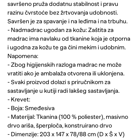
savršeno pruža dodatnu stabilnost i pravu
razinu čvrstoće bez žrtvovanja udobnosti.
Savršen je za spavanje i na leđima i na trbuhu.
- Nadmadrac ugodan za kožu: Zaštita za
madrac ima navlaku od tkanine koja je otporna
i ugodna za kožu te ga čini mekim i udobnim.
Napomena:
- Zbog higijenskih razloga madrac ne može
vratiti ako je ambalaža otvorena ili uklonjena.
- Svaki proizvod dolazi s priručnikom za
sastavljanje u kutiji radi lakšeg sastavljanja.
- Krevet:
- Boja: Smeđesiva
- Materijal: Tkanina (100 % poliester), masivno
drvo ariša, šperploča, konstruirano drvo
- Dimenzije: 203 x 147 x 78/88 cm (D x Š x V)