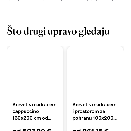
Što drugi upravo gledaju
Krevet s madracem
Krevet s madracem
cappuccino
i prostorom za
160x200 cm od
pohranu 100x200
umjetne kože
cm, blok s