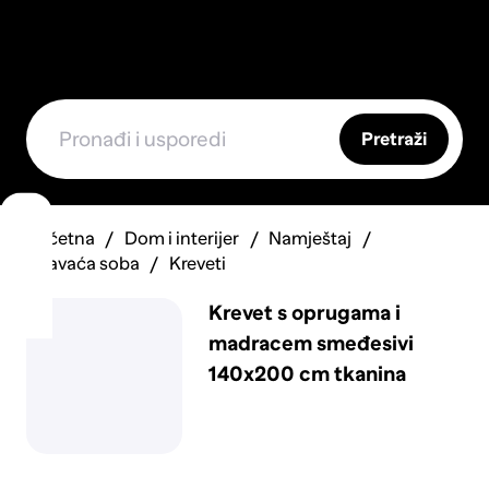
Pretraži
Početna
Dom i interijer
Namještaj
Spavaća soba
Kreveti
Krevet s oprugama i
madracem smeđesivi
140x200 cm tkanina