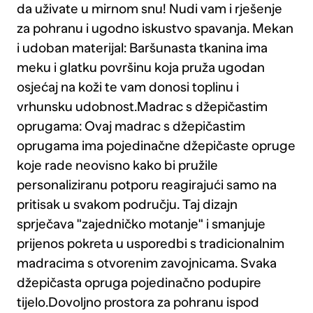
da uživate u mirnom snu! Nudi vam i rješenje
za pohranu i ugodno iskustvo spavanja. Mekan
i udoban materijal: Baršunasta tkanina ima
meku i glatku površinu koja pruža ugodan
osjećaj na koži te vam donosi toplinu i
vrhunsku udobnost.Madrac s džepičastim
oprugama: Ovaj madrac s džepičastim
oprugama ima pojedinačne džepičaste opruge
koje rade neovisno kako bi pružile
personaliziranu potporu reagirajući samo na
pritisak u svakom području. Taj dizajn
sprječava "zajedničko motanje" i smanjuje
prijenos pokreta u usporedbi s tradicionalnim
madracima s otvorenim zavojnicama. Svaka
džepičasta opruga pojedinačno podupire
tijelo.Dovoljno prostora za pohranu ispod