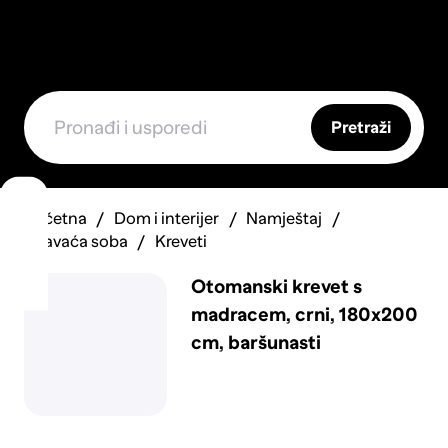
Pretraži
Početna
Dom i interijer
Namještaj
Spavaća soba
Kreveti
Otomanski krevet s
madracem, crni, 180x200
cm, baršunasti