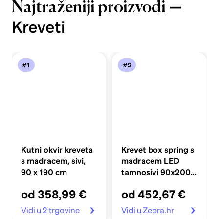
—
Najtraženiji proizvodi
Kreveti
#1
#2
Kutni okvir kreveta
Krevet box spring s
s madracem, sivi,
madracem LED
90 x 190 cm
tamnosivi 90x200
cm baršun
od 358,99 €
od 452,67 €
Vidi u 2 trgovine
Vidi u Zebra.hr