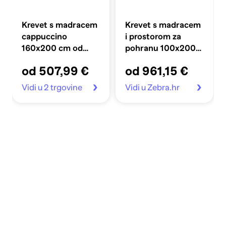
Krevet s madracem
Krevet s madracem
cappuccino
i prostorom za
160x200 cm od
pohranu 100x200
umjetne kože
cm, blok s
od 507,99 €
od 961,15 €
kvadratićima,
tamno siva
Vidi u 2 trgovine
Vidi u Zebra.hr