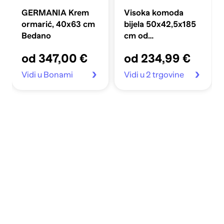
GERMANIA Krem
Visoka komoda
ormarić, 40x63 cm
bijela 50x42,5x185
Bedano
cm od
konstruiranog drva
od 347,00 €
od 234,99 €
Vidi u Bonami
Vidi u 2 trgovine