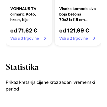
VONHAUS TV
Visoka komoda siva
ormarić Koto,
boja betona
hrast, bijeli
70x31x115 cm
konstruirano drvo
od 71,62 €
od 121,99 €
Vidi u 3 trgovine
Vidi u 2 trgovine
Statistika
Prikaz kretanja cijene kroz zadani vremenski
period