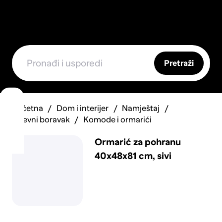
Pretraži
Početna
Dom i interijer
Namještaj
Dnevni boravak
Komode i ormarići
Ormarić za pohranu
40x48x81 cm, sivi